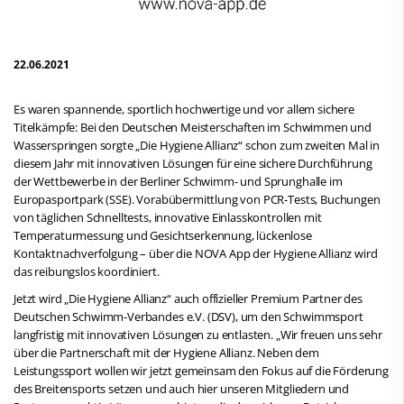
22.06.2021
Es waren spannende, sportlich hochwertige und vor allem sichere
Titelkämpfe: Bei den Deutschen Meisterschaften im Schwimmen und
Wasserspringen sorgte „Die Hygiene Allianz“ schon zum zweiten Mal in
diesem Jahr mit innovativen Lösungen für eine sichere Durchführung
der Wettbewerbe in der Berliner Schwimm- und Sprunghalle im
Europasportpark (SSE). Vorabübermittlung von PCR-Tests, Buchungen
von täglichen Schnelltests, innovative Einlasskontrollen mit
Temperaturmessung und Gesichtserkennung, lückenlose
Kontaktnachverfolgung – über die NOVA App der Hygiene Allianz wird
das reibungslos koordiniert.
Jetzt wird „Die Hygiene Allianz“ auch offizieller Premium Partner des
Deutschen Schwimm-Verbandes e.V. (DSV), um den Schwimmsport
langfristig mit innovativen Lösungen zu entlasten. „Wir freuen uns sehr
über die Partnerschaft mit der Hygiene Allianz. Neben dem
Leistungssport wollen wir jetzt gemeinsam den Fokus auf die Förderung
des Breitensports setzen und auch hier unseren Mitgliedern und