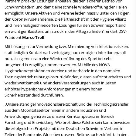
Partnern proaktiv Lösungen anbieten, die den sicheren Betrieb von
Schwimmbädern und damit eine schnelle Wiedereröffnung der Hallen
ermöglicht. Unsere Aktiven und Vereine leiden massiv unter den Folgen
den Coronavirus-Pandemie. Die Partnerschaft mit der Hygiene Allianz
und ihren maßgeschneiderten Lösungen für den Schwimmsport sind
ein wichtiger Baustein, um zurück in den Alltag zu finden“, erklärt DSV-
Präsident
Marco Troll
.
Mit Lösungen zur Vermeidung bzw. Minimierung von Infektionsrisiken,
statt lediglich Kontaktnachverfolgung nach erfolgten Infektionen, soll
nun also gemeinsam eine Wiedereröffnung des Sportbetriebs
umgehend in Angriff genommen werden. Mithilfe des NOVA
Hygienekonzepts können Vereine und Verbände in den normalen
Trainingsbetrieb reibungslos zurückfinden, diesen aufrecht erhalten und
wieder Wettkämpfe und andere Veranstaltungen auch in Zeiten
erhöhter hygienischer Anforderungen mit einem hohen
Sicherheitsstandard durchführen.
„Unsere ständige Innovationsbereitschaft und der Technologietransfer
aus dem Mobilitätssektor hinein in andere Industrien und
Anwendungen gehören zu unserer Kernkompetenz im Bereich
Forschung und Entwicklung. Wie breit diese Palette sein kann, beweisen
die erfolgreichen Projekte mit dem Deutschen Schwimm-Verband in
Zeiten der Pandemie. Wir sehen unseren Beitrag auch zukünftig in den