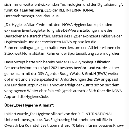
sich immer weiter entwickelnden Technologien und der Digitalisierung“,
führt
Ralf Laufenberg
, CEO der RLE INTERNATIONAL
Unternehmensgruppe, dazu aus.
„Die Hygiene Allianz“ wird mit dem NOVA Hygienekonzept zudem
exklusiver Eventbegleiter für große DSV-Veranstaltungen, wie die
Deutschen Meisterschaften. Mittels des Hygienekonzepts inklusive der
Hygienesäule und der erweiterten NOVA App sollen die
Rahmenbedingungen geschaffen werden, um den Athleten*innen ein
Stück weit Normalität im Rahmen der Sportausübung zu ermöglichen.
Das Konzept hatte sich bereits bei der DSV-Olympiaqualifikation
Beckenschwimmen im April 2021 bestens bewährt und wurde seither
gemeinsam mit der DSV-Agentur Rough Water& GmbH (RW&) weiter
optimiert und an die spezifischen Anforderungen des DSV angepasst.
Am Bundesstützpunkt in Hannover erfolgt der Zutritt schon seit dem
vergangenen Winter ebenfalls erfolgreich ausschließlich über die NOVA
App und die Hygienesäule.
Über „Die Hygiene Allianz“:
Initiiert wurde „Die Hygiene Allianz“ von der RLE INTERNATIONAL
Unternehmensgruppe. Das Engineering-Unternehmen mit Sitz in
Overath bei Köln steht seit über nahezu 40 Jahren für innovatives Know-