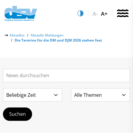
A-
A+
Über uns
Aktuelles
Aktuelle Meldungen
Die Termine für die DM und DJM 2026 stehen fest
Aktuelles
Aktuelle Meldungen
Quicklinks
Social-Media-Wall
Vereinsfinder
Leistungs- & Wettkampfsport
Lizenzwesen
Schwimmen lernen
Zentrale Hinweisstelle
Anti-Doping
Sportentwicklung
Recht auf sicheren Schwimmsport
Service
Abteilungen
Kontakt