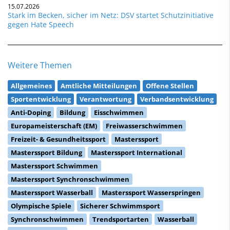
15.07.2026
Stark im Becken, sicher im Netz: DSV startet Schutzinitiative
gegen Hate Speech
Weitere Themen
Allgemeines
Amtliche Mitteilungen
Offene Stellen
Sportentwicklung
Verantwortung
Verbandsentwicklung
Anti-Doping
Bildung
Eisschwimmen
Europameisterschaft (EM)
Freiwasserschwimmen
Freizeit- & Gesundheitssport
Masterssport
Masterssport Bildung
Masterssport International
Masterssport Schwimmen
Masterssport Synchronschwimmen
Masterssport Wasserball
Masterssport Wasserspringen
Olympische Spiele
Sicherer Schwimmsport
Synchronschwimmen
Trendsportarten
Wasserball