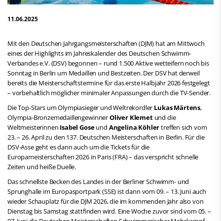
11.06.2025
Mit den Deutschen Jahrgangsmeisterschaften (DJM) hat am Mittwoch
eines der Highlights im Jahreskalender des Deutschen Schwimm-
Verbandes e.V. (DSV) begonnen – rund 1.500 Aktive wetteifern noch bis
Sonntag in Berlin um Medaillen und Bestzeiten. Der DSV hat derweil
bereits die Meisterschaftstermine für das erste Halbjahr 2026 festgelegt
– vorbehaltlich möglicher minimaler Anpassungen durch die TV-Sender.
Die Top-Stars um Olympiasieger und Weltrekordler
Lukas Märtens
,
Olympia-Bronzemedaillengewinner
Oliver Klemet
und die
Weltmeisterinnen
Isabel Gose
und
Angelina Köhler
treffen sich vom
23. – 26. April zu den 137. Deutschen Meisterschaften in Berlin. Für die
DSV-Asse geht es dann auch um die Tickets für die
Europameisterschaften 2026 in Paris (FRA) – das verspricht schnelle
Zeiten und heiße Duelle.
Das schnellste Becken des Landes in der Berliner Schwimm- und
Sprunghalle im Europasportpark (SSE) ist dann vom 09. – 13. Juni auch
wieder Schauplatz für die DJM 2026, die im kommenden Jahr also von
Dienstag bis Samstag stattfinden wird. Eine Woche zuvor sind vom 05. –
07. Juni die Deutschen Meisterschaften Schwimmerischer Mehrkampf