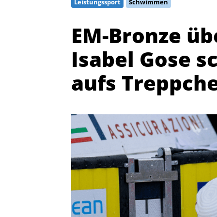
Leistungssport
Schwimmen
EM-Bronze übe
Isabel Gose 
aufs Treppch
Quicklinks