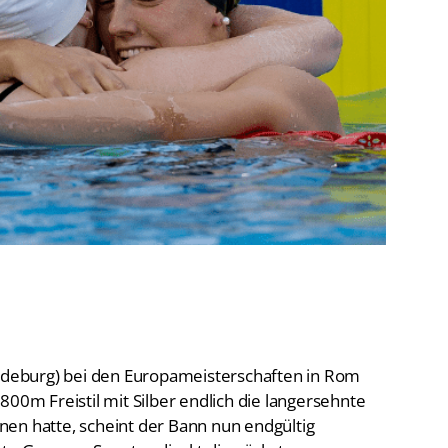
De
Schwimmen
Ko
Freiwasserschwimmen
D-
Wasserspringen
Wasserball
Fa
Synchronschwimmen
Masterssport
deburg) bei den Europameisterschaften in Rom
800m Freistil mit Silber endlich die langersehnte
en hatte, scheint der Bann nun endgültig