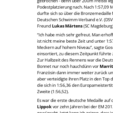
gebrochen - denn über 200m Freistil le
Podestplatzierung nach. Nach 1:57,09 Mi
durfte sich so über die Bronzemedaille f
Deutschen Schwimm-Verband e.V. (DSV) 
Freund
Lukas Märtens
(SC Magdeburg) 
“Ich habe mich sehr gefreut. Man erhofft
ist nicht meine beste Zeit und unter 1:
Meckern auf hohem Niveau”, sagte Gose.
einsortiert, zu diesem Zeitpunkt führt
Zur Halbzeit des Rennens war die Deuts
Bonnet nur noch hauchdünn vor
Marri
Französin dann immer weiter zurück und
aber verteidigte ihren Platz in den Top 
die sich in 1:56,36 den Europameistertite
Zweite (1:56,52).
Es war die erste deutsche Medaille auf 
Lippok
vor zehn Jahren bei der EM 2012
gewünscht. Jetzt kann ich zeigen, dass