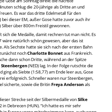
gte Gose am Sonntag direkt die nächste
nuten schlug die 20-Jährige als Dritte an und
reuen. Es war das dritte Edelmetall für den
bei dieser EM, außer Gose hatte zuvor auch ihr
Silber über 800m Freistil gewonnen.
 sich die Medaille, damit rechnen tut man nicht. Es
57 wäre natürlich schön gewesen, aber das ist
 Als Sechste hatte sie sich nach der ersten Bahn
e zunächst noch
Charlotte Bonnet
aus Frankreich.
che dann schon Dritte, während an der Spitze
t Steenbergen
(NED) lag. In der Folge rutschte die
 ging als Siebte (1:58,77) am Ende leer aus, Gose
drei erfolgreich. Schneller waren nur Steenbergen,
l sicherte, sowie die Britin
Freya Anderson
als
dieser Strecke seit der Silbermedaille von
Silke
 in Debrecen (HUN). “Ich hatte es mir sehr
 ich in Europa vorne mitschwimmen kann, auch wenn