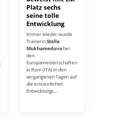
Platz sechs
überzeu
seine tolle
der EM 
Entwicklung
der Te
Kür
Immer wieder wurde
Trainerin
Stella
Die Techni
Mukhamedova
bei
für das de
den
im
Europameisterschaften
t
Synchron
in Rom (ITA) in den
bis heute 
vergangenen Tagen auf
besondere
die erstaunlichen
Schließlich
Entwicklungs…
damals ga
Anfan…