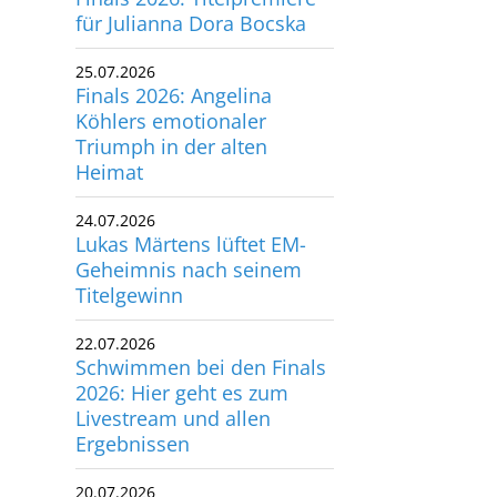
für Julianna Dora Bocska
utscher Schwimm-Verband e.V.
rbacher Straße 93
25.07.2026
34132 Kassel
Finals 2026: Angelina
Köhlers emotionaler
x: +49 561 94083-15
Triumph in der alten
info@dsv.de
Heimat
24.07.2026
Lukas Märtens lüftet EM-
Geheimnis nach seinem
Titelgewinn
22.07.2026
Schwimmen bei den Finals
2026: Hier geht es zum
Livestream und allen
Ergebnissen
20.07.2026