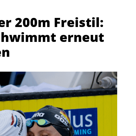
r 200m Freistil:
schwimmt erneut
en
Abteilungen
K