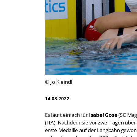
Vereinsfinder
Lizenzwesen
Zentrale Hinweisstelle
Anti-Doping
Recht auf sicheren Schwimmsport
© Jo Kleindl
14.08.2022
Es läuft einfach für
Isabel Gose
(SC Mag
(ITA). Nachdem sie vor zwei Tagen über 
erste Medaille auf der Langbahn gewonn