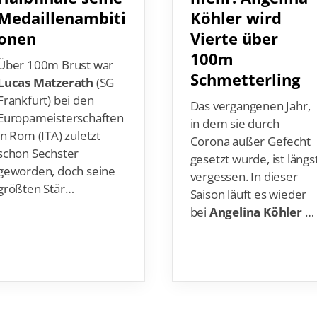
Medaillenambiti
Köhler wird
onen
Vierte über
100m
Über 100m Brust war
Schmetterling
Lucas Matzerath
(SG
Frankfurt) bei den
Das vergangenen Jahr,
Europameisterschaften
in dem sie durch
in Rom (ITA) zuletzt
Corona außer Gefecht
schon Sechster
gesetzt wurde, ist längs
geworden, doch seine
vergessen. In dieser
größten Stär…
Saison läuft es wieder
bei
Angelina Köhler
…