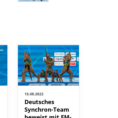
15.08.2022
15.08.2022
Deutsches
Bestlei
Synchron-Team
und Pla
beweist mit EM-
DSV-Du