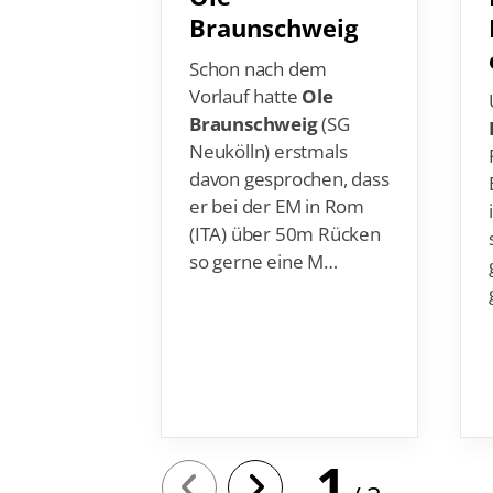
Braunschweig
Schon nach dem
Vorlauf hatte
Ole
Braunschweig
(SG
Neukölln) erstmals
davon gesprochen, dass
er bei der EM in Rom
(ITA) über 50m Rücken
so gerne eine M…
1