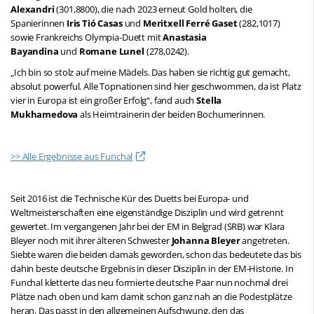
Alexandri
(301,8800), die nach 2023 erneut Gold holten, die
Spanierinnen
Iris Tió Casas
und
Meritxell Ferré Gaset
(282,1017)
sowie Frankreichs Olympia-Duett mit
Anastasia
Bayandina
und
Romane Lunel
(278,0242).
„Ich bin so stolz auf meine Mädels. Das haben sie richtig gut gemacht,
absolut powerful. Alle Topnationen sind hier geschwommen, da ist Platz
vier in Europa ist ein großer Erfolg“, fand auch
Stella
Mukhamedova
als Heimtrainerin der beiden Bochumerinnen.
>> Alle Ergebnisse aus Funchal
Seit 2016 ist die Technische Kür des Duetts bei Europa- und
Weltmeisterschaften eine eigenständige Disziplin und wird getrennt
gewertet. Im vergangenen Jahr bei der EM in Belgrad (SRB) war Klara
Bleyer noch mit ihrer älteren Schwester
Johanna Bleyer
angetreten.
Siebte waren die beiden damals geworden, schon das bedeutete das bis
dahin beste deutsche Ergebnis in dieser Disziplin in der EM-Historie. In
Funchal kletterte das neu formierte deutsche Paar nun nochmal drei
Plätze nach oben und kam damit schon ganz nah an die Podestplätze
heran. Das passt in den allgemeinen Aufschwung, den das