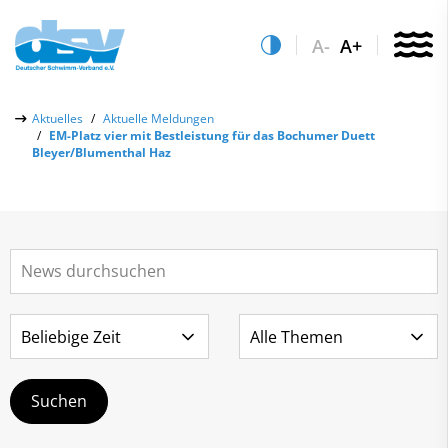
A-
A+
Über uns
Aktuelles
Aktuelle Meldungen
EM-Platz vier mit Bestleistung für das Bochumer Duett
Aktuelles
Bleyer/Blumenthal Haz
Aktuelle Meldungen
Quicklinks
Social-Media-Wall
Vereinsfinder
Leistungs- & Wettkampfsport
Lizenzwesen
Schwimmen lernen
Zentrale Hinweisstelle
Anti-Doping
Sportentwicklung
Recht auf sicheren Schwimmsport
Service
Abteilungen
Kontakt