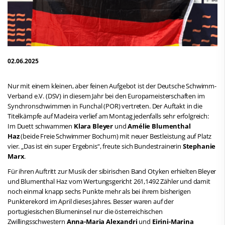
02.06.2025
Nur mit einem kleinen, aber feinen Aufgebot ist der Deutsche Schwimm-
Verband e.V. (DSV) in diesem Jahr bei den Europameisterschaften im
Synchronschwimmen in Funchal (POR) vertreten. Der Auftakt in die
Titelkämpfe auf Madeira verlief am Montag jedenfalls sehr erfolgreich:
Im Duett schwammen
Klara Bleyer
und
Amélie Blumenthal
Haz
(beide Freie Schwimmer Bochum) mit neuer Bestleistung auf Platz
vier. „Das ist ein super Ergebnis“, freute sich Bundestrainerin
Stephanie
Marx
.
Für ihren Auftritt zur Musik der sibirischen Band Otyken erhielten Bleyer
und Blumenthal Haz vom Wertungsgericht 261,1492 Zähler und damit
noch einmal knapp sechs Punkte mehr als bei ihrem bisherigen
Punkterekord im April dieses Jahres. Besser waren auf der
portugiesischen Blumeninsel nur die österreichischen
Zwillingsschwestern
Anna-Maria Alexandri
und
Eirini-Marina