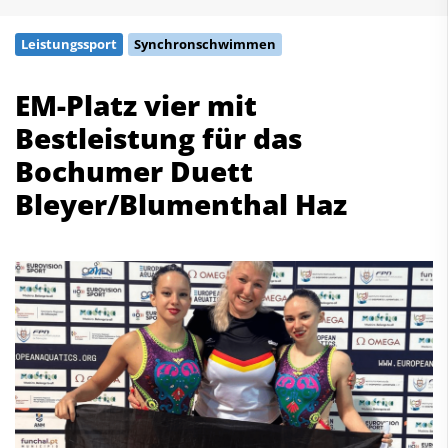
Schwimmen
Leistungssport
Synchronschwimmen
Freiwasserschwimmen
Wasserspringen
EM-Platz vier mit
Wasserball
Bestleistung für das
Synchronschwimmen
Masterssport
Bochumer Duett
Bleyer/Blumenthal Haz
Kontakt
Deutscher Schwimm-Verband e.V.
Korbacher Straße 93
D-34132 Kassel
Fax: +49 561 94083-15
info@dsv.de