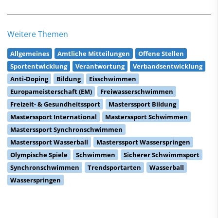
Weitere Themen
Allgemeines
Amtliche Mitteilungen
Offene Stellen
Sportentwicklung
Verantwortung
Verbandsentwicklung
Anti-Doping
Bildung
Eisschwimmen
Europameisterschaft (EM)
Freiwasserschwimmen
Freizeit- & Gesundheitssport
Masterssport Bildung
Masterssport International
Masterssport Schwimmen
Masterssport Synchronschwimmen
Masterssport Wasserball
Masterssport Wasserspringen
Olympische Spiele
Schwimmen
Sicherer Schwimmsport
Synchronschwimmen
Trendsportarten
Wasserball
Wasserspringen