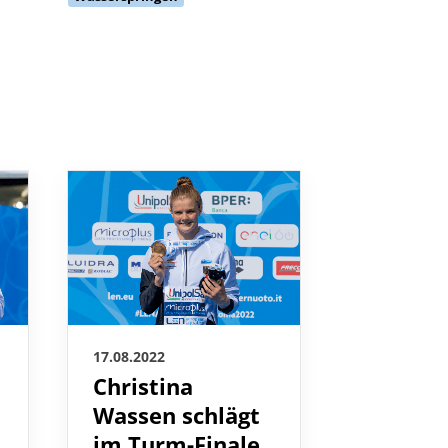
17.08.2022
17.08.2022
Christina
Tina Pu
Wassen schlägt
Lou Ma
im Turm-Finale
holen 