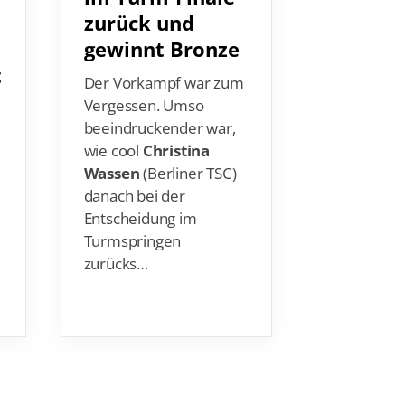
zurück und
das ers
gewinnt Bronze
für De
t
Der Vorkampf war zum
Mit einem
Vergessen. Umso
fehlerfre
beeindruckender war,
im 3m-Mix
wie cool
Christina
Synchrons
Wassen
(Berliner TSC)
haben
Tin
danach bei der
(Dresdner
Entscheidung im
Lou Mass
Turmspringen
(Berliner 
zurücks
…
Mittwoc…