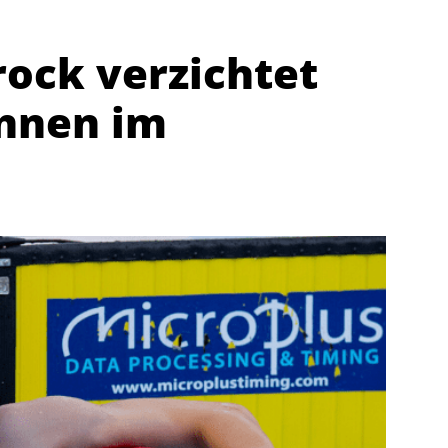
rock verzichtet
ennen im
Abteilungen
K