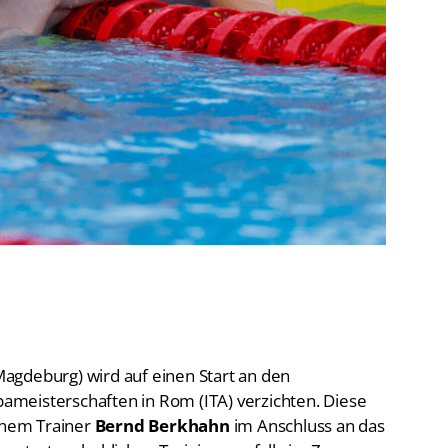
De
Schwimmen
Ko
Freiwasserschwimmen
D-
Wasserspringen
Wasserball
Fa
Synchronschwimmen
Masterssport
agdeburg) wird auf einen Start an den
meisterschaften in Rom (ITA) verzichten. Diese
einem Trainer
Bernd Berkhahn
im Anschluss an das