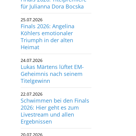
für Julianna Dora Bocska
utscher Schwimm-Verband e.V.
rbacher Straße 93
25.07.2026
34132 Kassel
Finals 2026: Angelina
Köhlers emotionaler
x: +49 561 94083-15
Triumph in der alten
info@dsv.de
Heimat
24.07.2026
Lukas Märtens lüftet EM-
Geheimnis nach seinem
Titelgewinn
22.07.2026
Schwimmen bei den Finals
2026: Hier geht es zum
Livestream und allen
Ergebnissen
20.07.2026