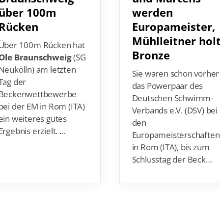
über 100m
werden
Rücken
Europameister,
Mühlleitner hol
Über 100m Rücken hat
Bronze
Ole Braunschweig
(SG
Neukölln) am letzten
Sie waren schon vorher
Tag der
das Powerpaar des
Beckenwettbewerbe
Deutschen Schwimm-
bei der EM in Rom (ITA)
Verbands e.V. (DSV) bei
ein weiteres gutes
den
Ergebnis erzielt. …
Europameisterschaften
in Rom (ITA), bis zum
Schlusstag der Beck…