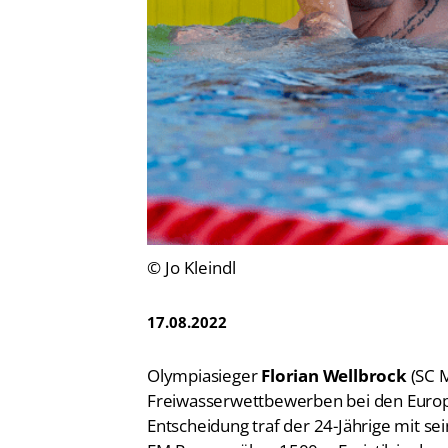
Vereinsfinder
Lizenzwesen
Zentrale Hinweisstelle
Anti-Doping
Recht auf sicheren Schwimmsport
© Jo Kleindl
17.08.2022
Olympiasieger
Florian Wellbrock
(SC M
Freiwasserwettbewerben bei den Europa
Entscheidung traf der 24-Jährige mit s