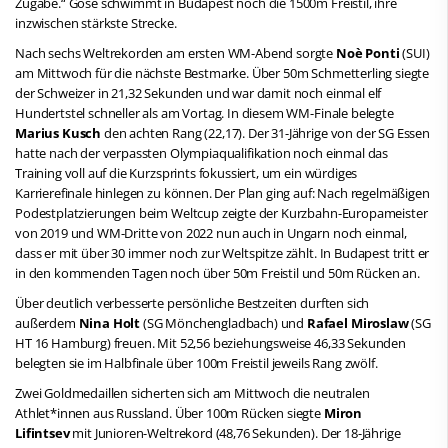
Zugabe.“ Gose schwimmt in Budapest noch die 1500m Freistil, ihre
inzwischen stärkste Strecke.
Nach sechs Weltrekorden am ersten WM-Abend sorgte
Noè Ponti
(SUI)
am Mittwoch für die nächste Bestmarke. Über 50m Schmetterling siegte
der Schweizer in 21,32 Sekunden und war damit noch einmal elf
Hundertstel schneller als am Vortag. In diesem WM-Finale belegte
Marius Kusch
den achten Rang (22,17). Der 31-Jährige von der SG Essen
hatte nach der verpassten Olympiaqualifikation noch einmal das
Training voll auf die Kurzsprints fokussiert, um ein würdiges
Karrierefinale hinlegen zu können. Der Plan ging auf: Nach regelmäßigen
Podestplatzierungen beim Weltcup zeigte der Kurzbahn-Europameister
von 2019 und WM-Dritte von 2022 nun auch in Ungarn noch einmal,
dass er mit über 30 immer noch zur Weltspitze zählt. In Budapest tritt er
in den kommenden Tagen noch über 50m Freistil und 50m Rücken an.
Über deutlich verbesserte persönliche Bestzeiten durften sich
außerdem
Nina Holt
(SG Mönchengladbach) und
Rafael Miroslaw
(SG
HT 16 Hamburg) freuen. Mit 52,56 beziehungsweise 46,33 Sekunden
belegten sie im Halbfinale über 100m Freistil jeweils Rang zwölf.
Zwei Goldmedaillen sicherten sich am Mittwoch die neutralen
Athlet*innen aus Russland. Über 100m Rücken siegte
Miron
Lifintsev
mit Junioren-Weltrekord (48,76 Sekunden). Der 18-Jährige