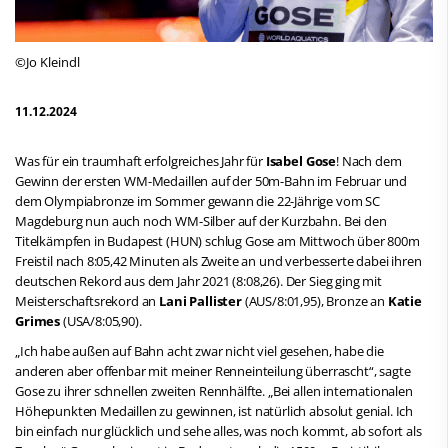
©Jo Kleindl
11.12.2024
Was für ein traumhaft erfolgreiches Jahr für
Isabel Gose
! Nach dem
Gewinn der ersten WM-Medaillen auf der 50m-Bahn im Februar und
dem Olympiabronze im Sommer gewann die 22-Jährige vom SC
Magdeburg nun auch noch WM-Silber auf der Kurzbahn. Bei den
Titelkämpfen in Budapest (HUN) schlug Gose am Mittwoch über 800m
Freistil nach 8:05,42 Minuten als Zweite an und verbesserte dabei ihren
deutschen Rekord aus dem Jahr 2021 (8:08,26). Der Sieg ging mit
Meisterschaftsrekord an
Lani Pallister
(AUS/8:01,95), Bronze an
Katie
Grimes
(USA/8:05,90).
„Ich habe außen auf Bahn acht zwar nicht viel gesehen, habe die
anderen aber offenbar mit meiner Renneinteilung überrascht“, sagte
Gose zu ihrer schnellen zweiten Rennhälfte. „Bei allen internationalen
Höhepunkten Medaillen zu gewinnen, ist natürlich absolut genial. Ich
bin einfach nur glücklich und sehe alles, was noch kommt, ab sofort als