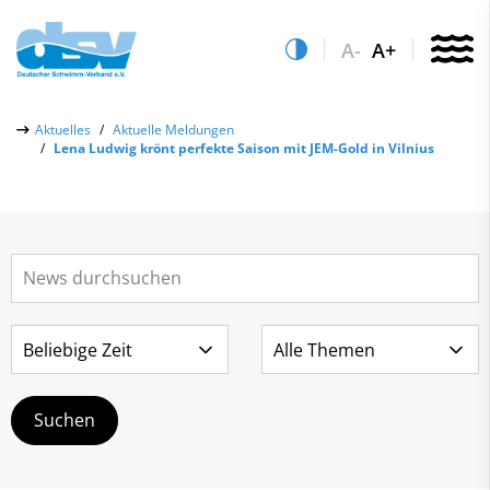
A-
A+
Über uns
Aktuelles
Aktuelle Meldungen
Lena Ludwig krönt perfekte Saison mit JEM-Gold in Vilnius
Aktuelles
Aktuelle Meldungen
Quicklinks
Social-Media-Wall
Vereinsfinder
Leistungs- & Wettkampfsport
Lizenzwesen
Schwimmen lernen
Zentrale Hinweisstelle
Anti-Doping
Sportentwicklung
Recht auf sicheren Schwimmsport
Service
Abteilungen
Kontakt