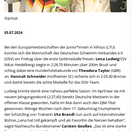
©privat
05.07.2024
Bei den Europameisterschaften der Junior*innen in Vilnius (LTU)
konnte sich die Mannschaft des Deutschen Schwimm-Verbandes e.V.
(DSV) am Freitag über die erste Goldmedaille freuen.
Lena Ludwig
?(SV
Nikar Heidelberg) siegte in 2:28,70 Minuten über 200m Brust und
schlug dabei eine Hundertstelsekunde vor
Theodora Taylor
(GBR)
an.
Hannah Schneider
(Hofheimer SC) sicherte sich in 2:29,30 Bronze
und damit bereits die achte Medaille für das DSV-Team.
Ludwig krönte damit eine nahezu perfekte Saison. Im April war sie mit
neuem Jahrgangsrekord (2:27,45) bereits Deutsche Meisterin in der
offenen Klasse geworden, hatte im Mai dann auch den DJM-Titel
gewonnen. Wenige Wochen nach dem 17. Geburtstag triumphierte
der Schützling von Trainerin
Uta Brandl
nun auch auf internationaler
Bühne.„Lena hat toll gekämpft und als Favoritin die Nerven behalten“,
sagte Nachwuchs-Bundestrainer
Carsten Gooßes
. „Das ist eine starke