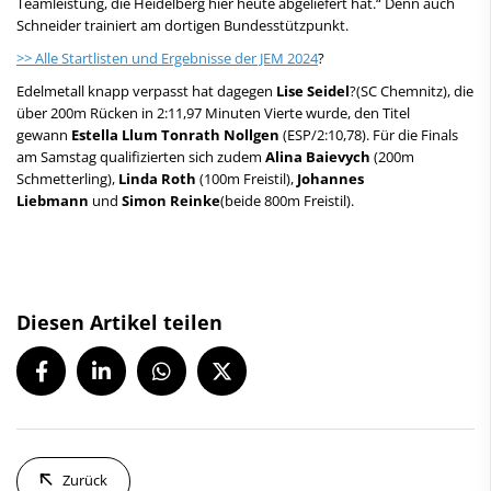
Teamleistung, die Heidelberg hier heute abgeliefert hat.“ Denn auch
Schneider trainiert am dortigen Bundesstützpunkt.
>> Alle Startlisten und Ergebnisse der JEM 2024
?
Edelmetall knapp verpasst hat dagegen
Lise Seidel
?(SC Chemnitz), die
über 200m Rücken in 2:11,97 Minuten Vierte wurde, den Titel
gewann
Estella Llum Tonrath Nollgen
(ESP/2:10,78). Für die Finals
am Samstag qualifizierten sich zudem
Alina Baievych
(200m
Schmetterling),
Linda Roth
(100m Freistil),
Johannes
Liebmann
und
Simon Reinke
(beide 800m Freistil).
Diesen Artikel teilen
Zurück