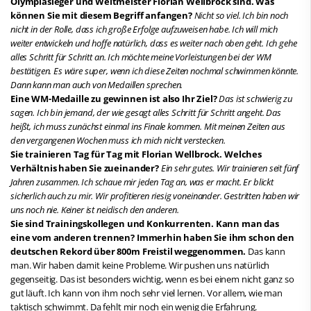
Olympiasieger und Weltmeister Florian Wellbrock sind. Was
können Sie mit diesem Begriff anfangen?
Nicht so viel. Ich bin noch
nicht in der Rolle, dass ich große Erfolge aufzuweisen habe. Ich will mich
weiter entwickeln und hoffe natürlich, dass es weiter nach oben geht. Ich gehe
alles Schritt für Schritt an. Ich möchte meine Vorleistungen bei der WM
bestätigen. Es wäre super, wenn ich diese Zeiten nochmal schwimmen könnte.
Dann kann man auch von Medaillen sprechen.
Eine WM-Medaille zu gewinnen ist also Ihr Ziel?
Das ist schwierig zu
sagen. Ich bin jemand, der wie gesagt alles Schritt für Schritt angeht. Das
heißt, ich muss zunächst einmal ins Finale kommen. Mit meinen Zeiten aus
den vergangenen Wochen muss ich mich nicht verstecken.
Sie trainieren Tag für Tag mit Florian Wellbrock. Welches
Verhältnis haben Sie zueinander?
Ein sehr gutes. Wir trainieren seit fünf
Jahren zusammen. Ich schaue mir jeden Tag an, was er macht. Er blickt
sicherlich auch zu mir. Wir profitieren riesig voneinander. Gestritten haben wir
uns noch nie. Keiner ist neidisch den anderen.
Sie sind Trainingskollegen und Konkurrenten. Kann man das
eine vom anderen trennen? Immerhin haben Sie ihm schon den
deutschen Rekord über 800m Freistil weggenommen.
Das kann
man. Wir haben damit keine Probleme. Wir pushen uns natürlich
gegenseitig. Das ist besonders wichtig, wenn es bei einem nicht ganz so
gut läuft. Ich kann von ihm noch sehr viel lernen. Vor allem, wie man
taktisch schwimmt. Da fehlt mir noch ein wenig die Erfahrung.