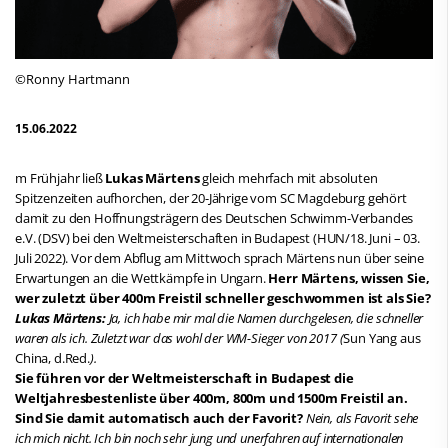
©Ronny Hartmann
15.06.2022
m Frühjahr ließ
Lukas Märtens
gleich mehrfach mit absoluten
Spitzenzeiten aufhorchen, der 20-Jährige vom SC Magdeburg gehört
damit zu den Hoffnungsträgern des Deutschen Schwimm-Verbandes
e.V. (DSV) bei den Weltmeisterschaften in Budapest (HUN/18. Juni – 03.
Juli 2022). Vor dem Abflug am Mittwoch sprach Märtens nun über seine
Erwartungen an die Wettkämpfe in Ungarn.
Herr Märtens, wissen Sie,
wer zuletzt über 400m Freistil schneller geschwommen ist als Sie?
Lukas Märtens:
Ja, ich habe mir mal die Namen durchgelesen, die schneller
waren als ich. Zuletzt war das wohl der WM-Sieger von 2017 (
Sun Yang aus
China, d.Red.
).
Sie führen vor der Weltmeisterschaft in Budapest die
Weltjahresbestenliste über 400m, 800m und 1500m Freistil an.
Sind Sie damit automatisch auch der Favorit?
Nein, als Favorit sehe
ich mich nicht. Ich bin noch sehr jung und unerfahren auf internationalen