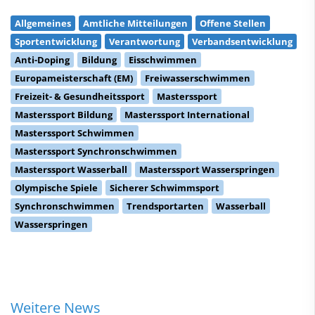
Allgemeines
Amtliche Mitteilungen
Offene Stellen
Sportentwicklung
Verantwortung
Verbandsentwicklung
Anti-Doping
Bildung
Eisschwimmen
Europameisterschaft (EM)
Freiwasserschwimmen
Freizeit- & Gesundheitssport
Masterssport
Masterssport Bildung
Masterssport International
Masterssport Schwimmen
Masterssport Synchronschwimmen
Masterssport Wasserball
Masterssport Wasserspringen
Olympische Spiele
Sicherer Schwimmsport
Synchronschwimmen
Trendsportarten
Wasserball
Wasserspringen
Weitere News