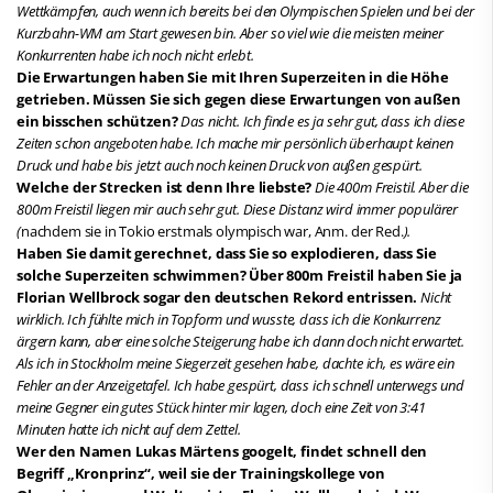
Wettkämpfen, auch wenn ich bereits bei den Olympischen Spielen und bei der
Kurzbahn-WM am Start gewesen bin. Aber so viel wie die meisten meiner
Konkurrenten habe ich noch nicht erlebt.
Die Erwartungen haben Sie mit Ihren Superzeiten in die Höhe
getrieben. Müssen Sie sich gegen diese Erwartungen von außen
ein bisschen schützen?
Das nicht. Ich finde es ja sehr gut, dass ich diese
Zeiten schon angeboten habe. Ich mache mir persönlich überhaupt keinen
Druck und habe bis jetzt auch noch keinen Druck von außen gespürt.
Welche der Strecken ist denn Ihre liebste?
Die 400m Freistil. Aber die
800m Freistil liegen mir auch sehr gut. Diese Distanz wird immer populärer
(
nachdem sie in Tokio erstmals olympisch war, Anm. der Red.
).
Haben Sie damit gerechnet, dass Sie so explodieren, dass Sie
solche Superzeiten schwimmen? Über 800m Freistil haben Sie ja
Florian Wellbrock sogar den deutschen Rekord entrissen.
Nicht
wirklich. Ich fühlte mich in Topform und wusste, dass ich die Konkurrenz
ärgern kann, aber eine solche Steigerung habe ich dann doch nicht erwartet.
Als ich in Stockholm meine Siegerzeit gesehen habe, dachte ich, es wäre ein
Fehler an der Anzeigetafel. Ich habe gespürt, dass ich schnell unterwegs und
meine Gegner ein gutes Stück hinter mir lagen, doch eine Zeit von 3:41
Minuten hatte ich nicht auf dem Zettel.
Wer den Namen Lukas Märtens googelt, findet schnell den
Begriff „Kronprinz“, weil sie der Trainingskollege von