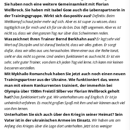
Sie haben noch eine weitere Gemeinsamkeit mit Florian
Wellbrock. Sie haben mit Isabel Gose auch die Lebenspartnerin in
der Trainingsgruppe. Wirkt sich das positiv aus?
Definitiv. Beim
Wettkampf schaut jeder mehr auf sich. Aber es ist super zu wissen, dass
tagtäglich sie für mich und ich für sie da bin. Das hilft ungemein. Aber es ist
nicht so, dass wir den ganzen Tag nur über das Schwimmen reden.
Was zeichnet Ihren Trainer Bernd Berkhahn aus?
Er legt sehr viel
Wert auf Disziplin und ist darauf bedacht, dass wir alles geben. Er sorgt
dafür, dass wir alles aus uns herausholen. Wenn einer aus der Reihe tanzt,
sieht er das nicht so gerne. Und anders funktioniert es auch nicht. Er ist ein
sehr, sehr guter Trainer, von dem ich jeden Tag viel lerne. Ich kann mir keinen
besseren vorstellen.
Mit Mykhailo Romanchuk haben Sie jetzt auch noch einen neuen
Trainingspartner aus der Ukraine. Wie funktioniert das, wenn
man mit einem Konkurrenten trainiert, der immerhin bei
Olympia über 1500m Freistil Silber vor Florian Wellbrock geholt
hat?
Das funktioniert sehr gut. Wir unterhalten uns auf Englisch. Er ist ja
unheimlich erfahren. Es macht großen Spaß mit ihm und wir können auch viel
von ihm lernen.
Unterhalten Sie sich auch über den Krieg in seiner Heimat? Sein
Vater ist in der ukrainischen Armee im Einsatz.
Wir haben uns am
Anfang des Krieges über die Lage dort unterhalten. Jetzt ist es weniger