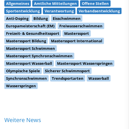
Allgemeines
Amtliche Mitteilungen
Offene Stellen
Sportentwicklung
Verantwortung
Verbandsentwicklung
Anti-Doping
Bildung
Eisschwimmen
Europameisterschaft (EM)
Freiwasserschwimmen
Freizeit- & Gesundheitssport
Masterssport
Masterssport Bildung
Masterssport International
Masterssport Schwimmen
Masterssport Synchronschwimmen
Masterssport Wasserball
Masterssport Wasserspringen
Olympische Spiele
Sicherer Schwimmsport
Synchronschwimmen
Trendsportarten
Wasserball
Wasserspringen
Weitere News