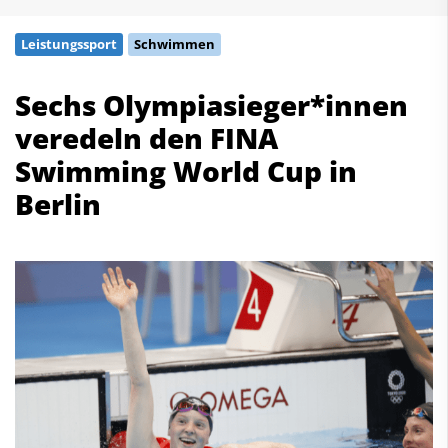
Schwimmen
Leistungssport
Schwimmen
Freiwasserschwimmen
Wasserspringen
Sechs Olympiasieger*innen
Wasserball
veredeln den FINA
Synchronschwimmen
Masterssport
Swimming World Cup in
Berlin
Kontakt
Deutscher Schwimm-Verband e.V.
Korbacher Straße 93
D-34132 Kassel
Fax: +49 561 94083-15
info@dsv.de