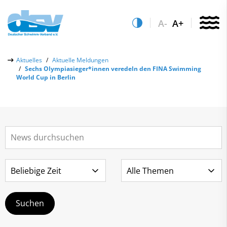
A-
A+
Über uns
Aktuelles
Aktuelle Meldungen
Sechs Olympiasieger*innen veredeln den FINA Swimming
Aktuelles
World Cup in Berlin
Aktuelle Meldungen
Quicklinks
Social-Media-Wall
Vereinsfinder
Leistungs- & Wettkampfsport
Lizenzwesen
Schwimmen lernen
Zentrale Hinweisstelle
Anti-Doping
Sportentwicklung
Recht auf sicheren Schwimmsport
Service
Abteilungen
Kontakt