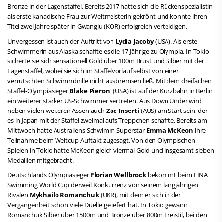
Bronze in der Lagenstaffel. Bereits 2017 hatte sich die Rückenspezialistin
als erste kanadische Frau zur Weltmeisterin gekrönt und konnte ihren
Titel zwei Jahre später in Gwangju (KOR) erfolgreich verteidigen.
Unvergessen ist auch der Auftritt von
Lydia Jacoby
(USA). Als erste
Schwimmerin aus Alaska schaffte es die 17-Jährige zu Olympia. In Tokio
sicherte sie sich sensationell Gold über 100m Brust und Silber mit der
Lagenstaffel, wobei sie sich im Staffelvorlauf selbst von einer
verrutschten Schwimmbrille nicht ausbremsen ließ. Mit dem dreifachen
Staffel-Olympiasieger
Blake Pieroni
(USA) ist auf der Kurzbahn in Berlin
ein weiterer starker US-Schwimmer vertreten. Aus Down Under wird
neben vielen weiteren Assen auch
Zac Inserti
(AUS) am Start sein, der
es in Japan mit der Staffel zweimal aufs Treppchen schaffte. Bereits am
Mittwoch hatte Australiens Schwimm-Superstar
Emma McKeon
ihre
Teilnahme beim Weltcup-Auftakt zugesagt. Von den Olympischen
Spielen in Tokio hatte McKeon gleich viermal Gold und insgesamt sieben
Medaillen mitgebracht.
Deutschlands Olympiasieger
Florian Wellbrock
bekommt beim FINA
Swimming World Cup derweil Konkurrenz von seinem langjährigen
Rivalen
Mykhailo Romanchuk
(UKR), mit dem er sich in der
Vergangenheit schon viele Duelle geliefert hat. In Tokio gewann
Romanchuk Silber über 1500m und Bronze über 800m Freistil, bei den