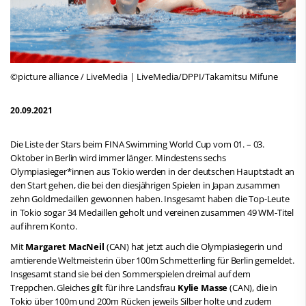
©picture alliance / LiveMedia | LiveMedia/DPPI/Takamitsu Mifune
20.09.2021
Die Liste der Stars beim FINA Swimming World Cup vom 01. – 03.
Oktober in Berlin wird immer länger. Mindestens sechs
Olympiasieger*innen aus Tokio werden in der deutschen Hauptstadt an
den Start gehen, die bei den diesjährigen Spielen in Japan zusammen
zehn Goldmedaillen gewonnen haben. Insgesamt haben die Top-Leute
in Tokio sogar 34 Medaillen geholt und vereinen zusammen 49 WM-Titel
auf ihrem Konto.
Mit
Margaret MacNeil
(CAN) hat jetzt auch die Olympiasiegerin und
amtierende Weltmeisterin über 100m Schmetterling für Berlin gemeldet.
Insgesamt stand sie bei den Sommerspielen dreimal auf dem
Treppchen. Gleiches gilt für ihre Landsfrau
Kylie Masse
(CAN), die in
Tokio über 100m und 200m Rücken jeweils Silber holte und zudem