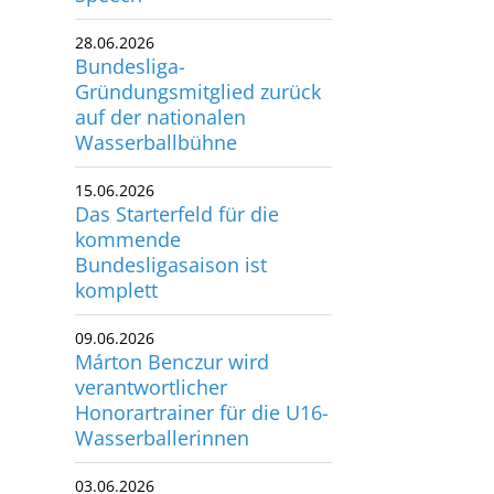
utscher Schwimm-Verband e.V.
28.06.2026
rbacher Straße 93
Bundesliga-
34132 Kassel
Gründungsmitglied zurück
auf der nationalen
Wasserballbühne
x: +49 561 94083-15
info@dsv.de
15.06.2026
Das Starterfeld für die
kommende
Bundesligasaison ist
komplett
09.06.2026
Márton Benczur wird
verantwortlicher
Honorartrainer für die U16-
Wasserballerinnen
03.06.2026