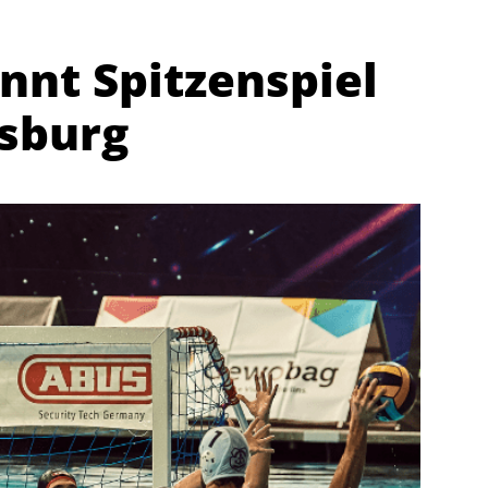
nt Spitzenspiel
sburg
Abteilungen
K