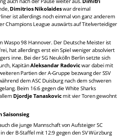
ung auch nach der Pause weiter aus.
Dimitri
unde,
Dimitrios Nikolaides
war dreimal
liner ist allerdings noch einmal von ganz anderem
der Champions League auswärts auf Titelverteidiger
nun Waspo 98 Hannover. Der Deutsche Meister ist
, hat allerdings erst ein Spiel weniger absolviert
gers inne. Bei der SG Neukölln Berlin setzte sich
rch, Kapitän
Aleksandar Radovic
war dabei mit
n weiteren Partien der A-Gruppe bezwang der SSV
, während dem ASC Duisburg nach dem schweren
gelang. Beim 16:6 gegen die White Sharks
 allem
Djordje Tanaskovic
mit vier Toren gewohnt
n Saisonsieg
 auch die junge Mannschaft von Aufsteiger SC
 in der B-Staffel mit 12:9 gegen den SV Würzburg