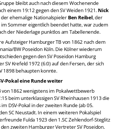
er Gruppe bleibt auch nach diesem Wochenende
nach einem 19:12 gegen den SV Weiden 1921.
Nick
, der ehemalige Nationalspieler
Ben Reibel
, der
re im Sommer eigentlich beendet hatte, war zudem
nach der Niederlage punktlos am Tabellenende.
dere Aufsteiger Hamburger TB von 1862 nach dem
henania/BW Poseidon Köln. Die Kölner wiederum
entschieden gegen den SV Poseidon Hamburg
ter SV Krefeld 1972 (6:0) auf den Fersen, der sich
SV 1898 behaupten konnte.
SV-Pokal eine Runde weiter
TB von 1862 wenigstens im Pokalwettbewerb
7:15 beim unterklassigen SV Rheinhausen 1913 die
im DSV-Pokal in der zweiten Runde (ab 05.
en SC Neustadt. In einem weiteren Pokalspiel
serfreunde Fulda 1923 den 1.SC Zehlendorf-Steglitz
auf den zweiten Hamburger Vertreter SV Poseidon.