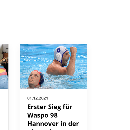
01.12.2021
01.12.2021
Erster Sieg für
Amtlic
Waspo 98
Mittei
Hannover in der
Hier finden