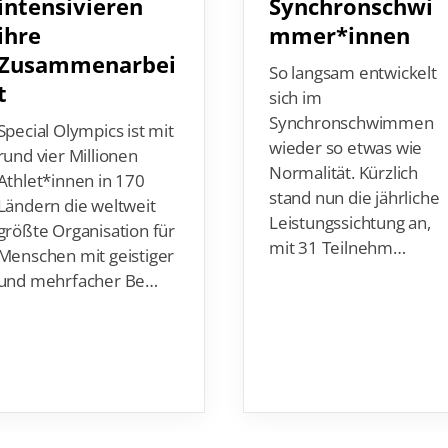
intensivieren
Synchronschwi
ihre
mmer*innen
Zusammenarbei
So langsam entwickelt
t
sich im
Synchronschwimmen
Special Olympics ist mit
wieder so etwas wie
rund vier Millionen
Normalität. Kürzlich
Athlet*innen in 170
stand nun die jährliche
Ländern die weltweit
Leistungssichtung an,
größte Organisation für
mit 31 Teilnehm…
Menschen mit geistiger
und mehrfacher Be…