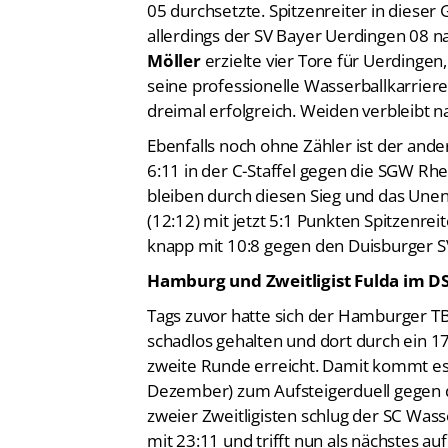
05 durchsetzte. Spitzenreiter in dies
allerdings der SV Bayer Uerdingen 08 
Möller
erzielte vier Tore für Uerdingen
seine professionelle Wasserballkarrie
dreimal erfolgreich. Weiden verbleibt 
Ebenfalls noch ohne Zähler ist der an
6:11 in der C-Staffel gegen die SGW R
bleiben durch diesen Sieg und das Un
(12:12) mit jetzt 5:1 Punkten Spitzenrei
knapp mit 10:8 gegen den Duisburger 
Hamburg und Zweitligist Fulda im D
Tags zuvor hatte sich der Hamburger 
schadlos gehalten und dort durch ein 1
zweite Runde erreicht. Damit kommt es 
Dezember) zum Aufsteigerduell gegen d
zweier Zweitligisten schlug der SC Was
mit 23:11 und trifft nun als nächstes 