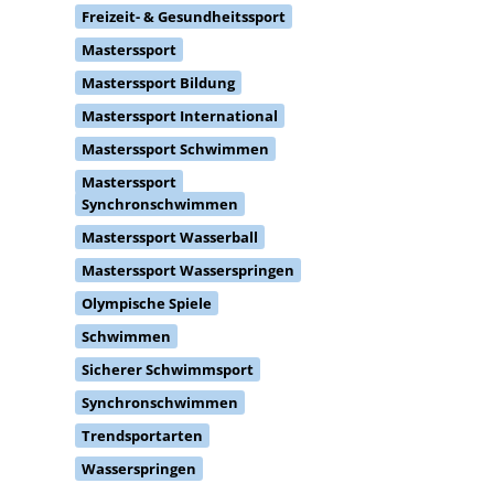
Freizeit- & Gesundheitssport
Masterssport
Masterssport Bildung
Masterssport International
Masterssport Schwimmen
Masterssport
Synchronschwimmen
Masterssport Wasserball
Masterssport Wasserspringen
Olympische Spiele
Schwimmen
Sicherer Schwimmsport
Synchronschwimmen
Trendsportarten
Wasserspringen