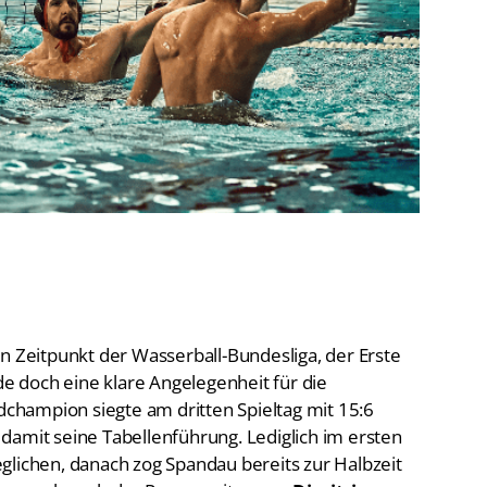
De
Schwimmen
Ko
Freiwasserschwimmen
D-
Wasserspringen
Wasserball
Fa
Synchronschwimmen
Masterssport
n Zeitpunkt der Wasserball-Bundesliga, der Erste
 doch eine klare Angelegenheit für die
hampion siegte am dritten Spieltag mit 15:6
damit seine Tabellenführung. Lediglich im ersten
sgeglichen, danach zog Spandau bereits zur Halbzeit