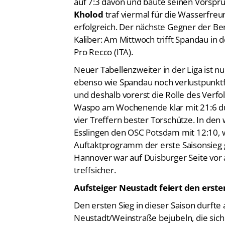
auf 7:3 davon und baute seinen Vorspr
Kholod
traf viermal für die Wasserfre
erfolgreich. Der nächste Gegner der Ber
Kaliber: Am Mittwoch trifft Spandau in 
Pro Recco (ITA).
Neuer Tabellenzweiter in der Liga ist 
ebenso wie Spandau noch verlustpunktfrei
und deshalb vorerst die Rolle des Verfol
Waspo am Wochenende klar mit 21:6 du
vier Treffern bester Torschütze. In de
Esslingen den OSC Potsdam mit 12:10
Auftaktprogramm der erste Saisonsieg 
Hannover war auf Duisburger Seite vor
treffsicher.
Aufsteiger Neustadt feiert den erste
Den ersten Sieg in dieser Saison durfte
Neustadt/Weinstraße bejubeln, die sich