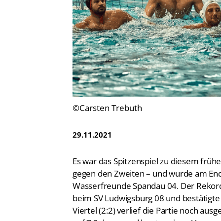
Vereinsfinder
Lizenzwesen
Zentrale Hinweisstelle
Anti-Doping
Recht auf sicheren Schwimmsport
©Carsten Trebuth
29.11.2021
Es war das Spitzenspiel zu diesem frühe
gegen den Zweiten – und wurde am Ende
Wasserfreunde Spandau 04. Der Rekordc
beim SV Ludwigsburg 08 und bestätigte 
Viertel (2:2) verlief die Partie noch au