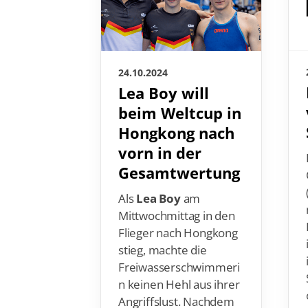
24.10.2024
Lea Boy will
beim Weltcup in
Hongkong nach
vorn in der
Gesamtwertung
Als
Lea Boy
am
Mittwochmittag in den
Flieger nach Hongkong
stieg, machte die
Freiwasserschwimmeri
n keinen Hehl aus ihrer
Angriffslust. Nachdem