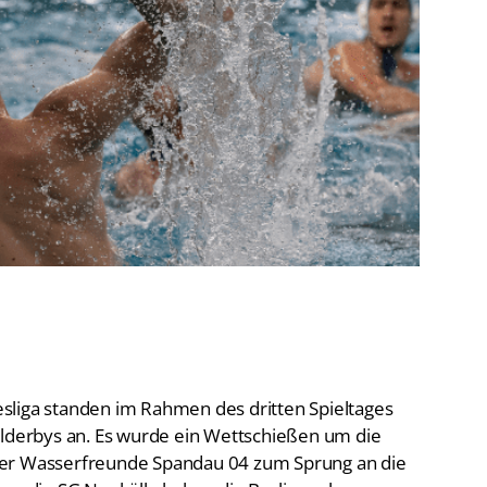
De
Schwimmen
Ko
Freiwasserschwimmen
D-
Wasserspringen
Wasserball
Fa
Synchronschwimmen
Masterssport
sliga standen im Rahmen des dritten Spieltages
erbys an. Es wurde ein Wettschießen um die
der Wasserfreunde Spandau 04 zum Sprung an die