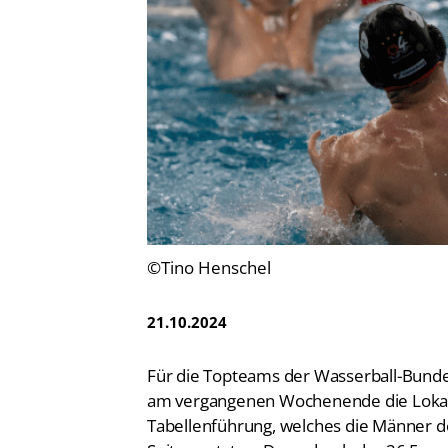
Vereinsfinder
Lizenzwesen
Zentrale Hinweisstelle
Anti-Doping
Recht auf sicheren Schwimmsport
©Tino Henschel
21.10.2024
Für die Topteams der Wasserball-Bunde
am vergangenen Wochenende die Lokald
Tabellenführung, welches die Männer 