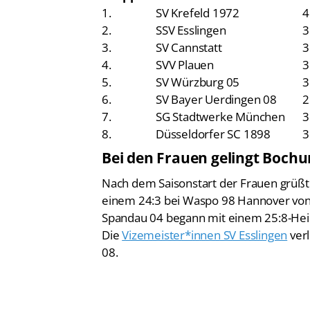
1.
SV Krefeld 1972
4
2.
SSV Esslingen
3
3.
SV Cannstatt
3
4.
SVV Plauen
3
5.
SV Würzburg 05
3
6.
SV Bayer Uerdingen 08
2
7.
SG Stadtwerke München
3
8.
Düsseldorfer SC 1898
3
Bei den Frauen gelingt Bochu
Nach dem Saisonstart der Frauen grüßt
einem 24:3 bei Waspo 98 Hannover von 
Spandau 04 begann mit einem 25:8-He
Die
Vizemeister*innen SV Esslingen
verl
08.