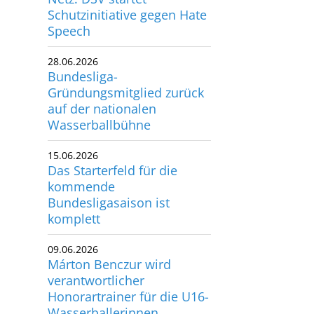
Schutzinitiative gegen Hate
utscher Schwimm-Verband e.V.
Speech
rbacher Straße 93
34132 Kassel
28.06.2026
Bundesliga-
x: +49 561 94083-15
Gründungsmitglied zurück
info@dsv.de
auf der nationalen
Wasserballbühne
15.06.2026
Das Starterfeld für die
kommende
Bundesligasaison ist
komplett
09.06.2026
Márton Benczur wird
verantwortlicher
Honorartrainer für die U16-
Wasserballerinnen