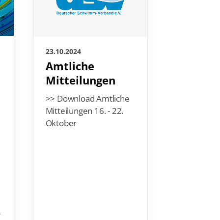
22.10.2024
23.10.2024
Europe
Amtliche
Camp m
Mitteilungen
Nation
>> Download Amtliche
Potsd
Mitteilungen 16. - 22.
Oktober
Es fing vor
als interna
Kooperati
Nachbarn 
Niederland
inzwischen 
ziemlich e
Nummer u
r