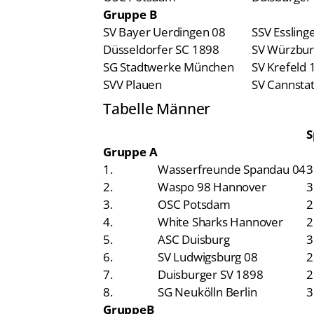
Gruppe B
SV Bayer Uerdingen 08
SSV Essling
Düsseldorfer SC 1898
SV Würzbur
SG Stadtwerke München
SV Krefeld 
SVV Plauen
SV Cannstat
Tabelle Männer
S
Gruppe A
1.
Wasserfreunde Spandau 04
3
2.
Waspo 98 Hannover
3
3.
OSC Potsdam
2
4.
White Sharks Hannover
2
5.
ASC Duisburg
3
6.
SV Ludwigsburg 08
2
7.
Duisburger SV 1898
2
8.
SG Neukölln Berlin
3
GruppeB