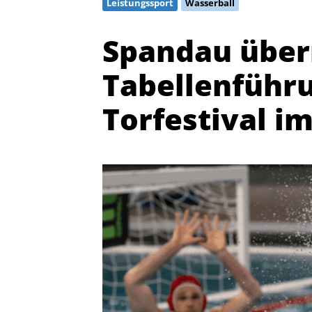
Leistungssport
Wasserball
Spandau übe
Tabellenführ
Torfestival i
Quicklinks