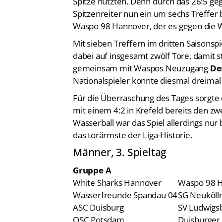
Spitze nutzten. Denn durch das 26:5 ge
Spitzenreiter nun ein um sechs Treffer 
Waspo 98 Hannover, der es gegen die W
Mit sieben Treffern im dritten Saisons
dabei auf insgesamt zwölf Tore, damit st
gemeinsam mit Waspos Neuzugang
Den
Nationalspieler konnte diesmal dreimal
Für die Überraschung des Tages sorgte 
mit einem 4:2 in Krefeld bereits den z
Wasserball war das Spiel allerdings nur
das torärmste der Liga-Historie.
Männer, 3. Spieltag
Gruppe A
White Sharks Hannover
Waspo 98 
Wasserfreunde Spandau 04
SG Neukölln
ASC Duisburg
SV Ludwigs
OSC Potsdam
Duisburger