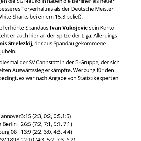
gen die SG Neukölln haben die Berliner als neuer
besseres Torverhältnis als der Deutsche Meister
hite Sharks bei einem 15:3 beließ.
piel erhöhte Spandaus
Ivan Vukojevic
sein Konto
eht er auch hier an der Spitze der Liga. Allerdings
is Strelezkij
, der aus Spandau gekommene
 jubeln.
diesmal der SV Cannstatt in der B-Gruppe, der sich
weiten Auswärtssieg erkämpfte. Werbung für den
 bedingt, es war nach Angabe von Statistikexperten
Hannover
3:15 (2:3, 0:2, 0:5,1:5)
 Berlin
26:5 (7:2, 7:1, 5:1, 7:1)
burg 08
13:9 (2:2, 3:0, 4:3, 4:4)
 SV 1898
22:10 (4:3, 5:2, 7:3, 6:2)