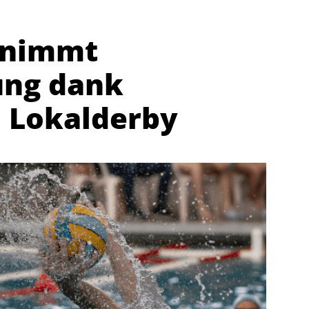
rnimmt
ung dank
m Lokalderby
Abteilungen
K