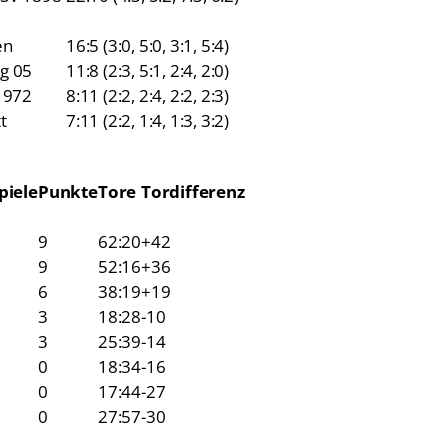
en
16:5 (3:0, 5:0, 3:1, 5:4)
g 05
11:8 (2:3, 5:1, 2:4, 2:0)
1972
8:11 (2:2, 2:4, 2:2, 2:3)
t
7:11 (2:2, 1:4, 1:3, 3:2)
piele
Punkte
Tore
Tordifferenz
9
62:20
+42
9
52:16
+36
6
38:19
+19
3
18:28
-10
3
25:39
-14
0
18:34
-16
0
17:44
-27
0
27:57
-30