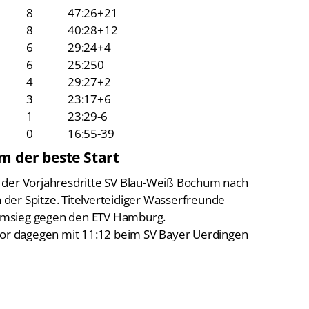
8
47:26
+21
8
40:28
+12
6
29:24
+4
6
25:25
0
4
29:27
+2
3
23:17
+6
1
23:29
-6
0
16:55
-39
m der beste Start
 der Vorjahresdritte SV Blau-Weiß Bochum nach
der Spitze. Titelverteidiger Wasserfreunde
imsieg gegen den ETV Hamburg.
or dagegen mit 11:12 beim SV Bayer Uerdingen