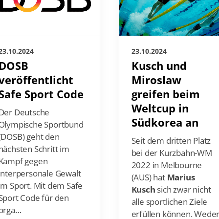
23.10.2024
23.10.2024
DOSB
Kusch und
veröffentlicht
Miroslaw
Safe Sport Code
greifen beim
Weltcup in
Der Deutsche
Südkorea an
Olympische Sportbund
(DOSB) geht den
Seit dem dritten Platz
nächsten Schritt im
bei der Kurzbahn-WM
Kampf gegen
2022 in Melbourne
interpersonale Gewalt
(AUS) hat
Marius
im Sport. Mit dem Safe
Kusch
sich zwar nicht
Sport Code für den
alle sportlichen Ziele
orga…
erfüllen können. Wede