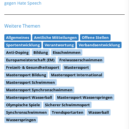
gegen Hate Speech
Weitere Themen
Allgemeines
Amtliche Mitteilungen
Offene Stellen
Sportentwicklung
Verantwortung
Verbandsentwicklung
Anti-Doping
Bildung
Eisschwimmen
Europameisterschaft (EM)
Freiwasserschwimmen
Freizeit- & Gesundheitssport
Masterssport
Masterssport Bildung
Masterssport International
Masterssport Schwimmen
Masterssport Synchronschwimmen
Masterssport Wasserball
Masterssport Wasserspringen
Olympische Spiele
Sicherer Schwimmsport
Synchronschwimmen
Trendsportarten
Wasserball
Wasserspringen