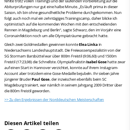
fehlte trotz vollen Trainings und der laufenden Vorbereitung auf die
Abiturprüfungen nur gut eine halbe Minute. „Es läuft prima in dieser
Saison, ich bin ohne gesundheitliche Probleme durchgekommen. Nun
folgt auch noch mal ein zehntägiges Trainingscamp, daher blicke ich
optimistisch auf die kommenden Wochen mit den entscheidenden
Rennen in Magdeburg und Berlin“, sagte Schwarz, den im Vorjahr eine
Coronainfektion noch um alle Olympiaträume gebracht hatte.
Gleich zwei Goldmedaillen gewinnen konnte
Elea Linka
in
Niedersachsens Landeshauptstadt. Die Freiwasserspezialistin von der
SG Stormarn Barsbüttel war über 800m Freistil (9:06,60) und 1500m
Freistil (17:23,98) die Schnellste. Olympiafinalistin
Isabel Gose
hatte zwar
auf einen Start in Hannover verzichtet, konnte auf ihrem Instagram-
Account aber trotzdem eine Gose-Medaille bejubeln. Ihr sieben Jahre
jüngerer Bruder
Paul Gose
, der inzwischen ebenfalls beim SC
Magdeburg trainiert, war nämlich in seinem Jahrgang 2009 Dritter über
die 800m Freistil geworden.
>> Zu den Ergebnissen der Norddeutschen Meisterschaften
Diesen Artikel teilen