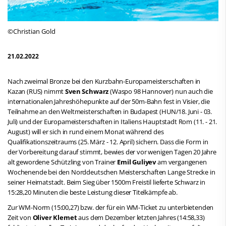
©Christian Gold
21.02.2022
Nach zweimal Bronze bei den Kurzbahn-Europameisterschaften in
Kazan (RUS) nimmt
Sven Schwarz
(Waspo 98 Hannover) nun auch die
internationalen Jahreshöhepunkte auf der 50m-Bahn fest in Visier, die
Teilnahme an den Weltmeisterschaften in Budapest (HUN/18. Juni - 03.
Juli) und der Europameisterschaften in Italiens Hauptstadt Rom (11. - 21.
August) will er sich in rund einem Monat während des
Qualifikationszeitraums (25. März - 12. April) sichern. Dass die Form in
der Vorbereitung darauf stimmt, bewies der vor wenigen Tagen 20 Jahre
alt gewordene Schützling von Trainer
Emil Guliyev
am vergangenen
Wochenende bei den Norddeutschen Meisterschaften Lange Strecke in
seiner Heimatstadt. Beim Sieg über 1500m Freistil lieferte Schwarz in
15:28,20 Minuten die beste Leistung dieser Titelkämpfe ab.
Zur WM-Norm (15:00,27) bzw. der für ein WM-Ticket zu unterbietenden
Zeit von
Oliver Klemet
aus dem Dezember letzten Jahres (14:58,33)