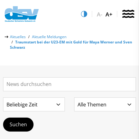
A-
A+
Über uns
Aktuelles
Aktuelle Meldungen
Traumstart bei der U23-EM mit Gold für Maya Werner und Sven
Aktuelles
Schwarz
Aktuelle Meldungen
Quicklinks
Social-Media-Wall
Vereinsfinder
Leistungs- & Wettkampfsport
Lizenzwesen
Schwimmen lernen
Zentrale Hinweisstelle
Anti-Doping
Sportentwicklung
Recht auf sicheren Schwimmsport
Service
Abteilungen
Kontakt