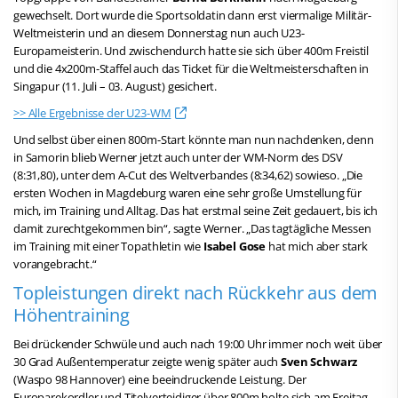
gewechselt. Dort wurde die Sportsoldatin dann erst viermalige Militär-
Weltmeisterin und an diesem Donnerstag nun auch U23-
Europameisterin. Und zwischendurch hatte sie sich über 400m Freistil
und die 4x200m-Staffel auch das Ticket für die Weltmeisterschaften in
Singapur (11. Juli – 03. August) gesichert.
>> Alle Ergebnisse der U23-WM
Und selbst über einen 800m-Start könnte man nun nachdenken, denn
in Samorin blieb Werner jetzt auch unter der WM-Norm des DSV
(8:31,80), unter dem A-Cut des Weltverbandes (8:34,62) sowieso. „Die
ersten Wochen in Magdeburg waren eine sehr große Umstellung für
mich, im Training und Alltag. Das hat erstmal seine Zeit gedauert, bis ich
damit zurechtgekommen bin“, sagte Werner. „Das tagtägliche Messen
im Training mit einer Topathletin wie
Isabel Gose
hat mich aber stark
vorangebracht.“
Topleistungen direkt nach Rückkehr aus dem
Höhentraining
Bei drückender Schwüle und auch nach 19:00 Uhr immer noch weit über
30 Grad Außentemperatur zeigte wenig später auch
Sven Schwarz
(Waspo 98 Hannover) eine beeindruckende Leistung. Der
Europarekordler und Titelverteidiger über 800m holte sich am Freitag