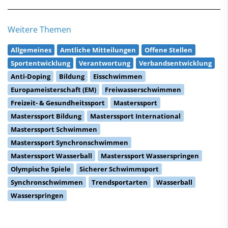
Weitere Themen
Allgemeines
Amtliche Mitteilungen
Offene Stellen
Sportentwicklung
Verantwortung
Verbandsentwicklung
Anti-Doping
Bildung
Eisschwimmen
Europameisterschaft (EM)
Freiwasserschwimmen
Freizeit- & Gesundheitssport
Masterssport
Masterssport Bildung
Masterssport International
Masterssport Schwimmen
Masterssport Synchronschwimmen
Masterssport Wasserball
Masterssport Wasserspringen
Olympische Spiele
Sicherer Schwimmsport
Synchronschwimmen
Trendsportarten
Wasserball
Wasserspringen