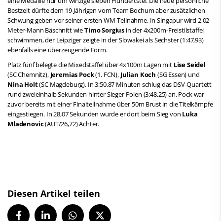
eine Medaille nur um winzige sieben Hundertstel. Die neue persönliche
Bestzeit dürfte dem 19-Jährigen vom Team Bochum aber zusätzlichen
Schwung geben vor seiner ersten WM-Teilnahme. In Singapur wird 2,02-
Meter-Mann Bäschnitt wie
Timo Sorgius
in der 4x200m-Freistilstaffel
schwimmen, der Leipziger zeigte in der Slowakei als Sechster (1:47,93)
ebenfalls eine überzeugende Form.
Platz fünf belegte die Mixedstaffel über 4x100m Lagen mit
Lise Seidel
(SC Chemnitz),
Jeremias Pock
(1. FCN),
Julian Koch
(SG Essen) und
Nina Holt
(SC Magdeburg). In 3:50,87 Minuten schlug das DSV-Quartett
rund zweieinhalb Sekunden hinter Sieger Polen (3:48,25) an. Pock war
zuvor bereits mit einer Finalteilnahme über 50m Brust in die Titelkämpfe
eingestiegen. In 28,07 Sekunden wurde er dort beim Sieg von
Luka
Mladenovic
(AUT/26,72) Achter.
Diesen Artikel teilen