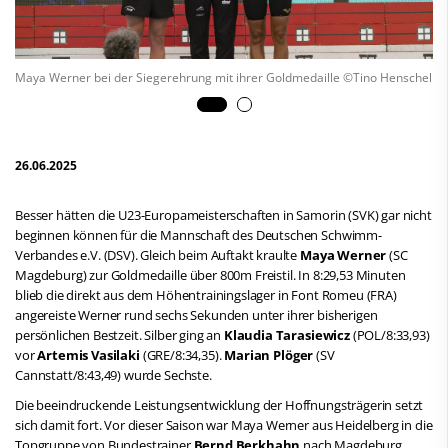
Maya Werner bei der Siegerehrung mit ihrer Goldmedaille ©Tino Henschel
26.06.2025
Besser hätten die U23-Europameisterschaften in Samorin (SVK) gar nicht
beginnen können für die Mannschaft des Deutschen Schwimm-
Verbandes e.V. (DSV). Gleich beim Auftakt kraulte
Maya Werner
(SC
Magdeburg) zur Goldmedaille über 800m Freistil. In 8:29,53 Minuten
blieb die direkt aus dem Höhentrainingslager in Font Romeu (FRA)
angereiste Werner rund sechs Sekunden unter ihrer bisherigen
persönlichen Bestzeit. Silber ging an
Klaudia Tarasiewicz
(POL/8:33,93)
vor
Artemis Vasilaki
(GRE/8:34,35).
Marian Plöger
(SV
Cannstatt/8:43,49) wurde Sechste.
Die beeindruckende Leistungsentwicklung der Hoffnungsträgerin setzt
sich damit fort. Vor dieser Saison war Maya Werner aus Heidelberg in die
Topgruppe von Bundestrainer
Bernd Berkhahn
nach Magdeburg