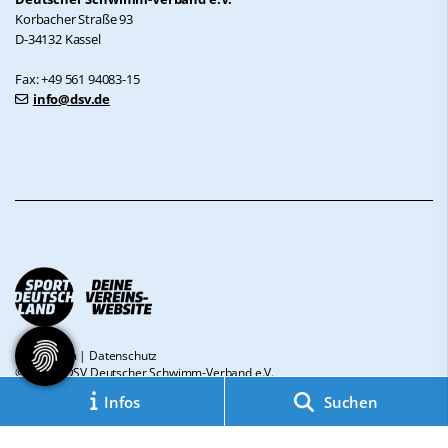
Korbacher Straße 93
D-34132 Kassel
Fax: +49 561 94083-15
info@dsv.de
Impressum
|
Datenschutz
© 2026 - DSV Deutscher Schwimm-Verband e.V.
Infos
Suchen
Diese Website ist gefördert durch das Projekt
„Sportdeutschland – Deine
Vereinswebsite”
, einem gemeinsamen Angebot des DOSB und NETZCOCKTAIL.