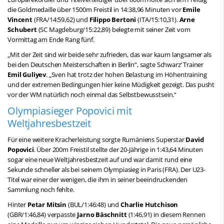
die Goldmedaille über 1500m Freistil in 14:38,96 Minuten vor
Emile
Vincent
(FRA/14:59,62) und
Filippo Bertoni
(ITA/15:10,31).
Arne
Schubert
(SC Magdeburg/15:22,89) belegte mit seiner Zeit vom
Vormittag am Ende Rang fünf.
„Mit der Zeit sind wir beide sehr zufrieden, das war kaum langsamer als
bei den Deutschen Meisterschaften in Berlin“, sagte Schwarz‘ Trainer
Emil Guliyev
. „Sven hat trotz der hohen Belastung im Höhentraining
und der extremen Bedingungen hier keine Müdigkeit gezeigt. Das pusht
vor der WM natürlich noch einmal das Selbstbewusstsein.“
Olympiasieger Popovici mit
Weltjahresbestzeit
Für eine weitere Kracherleistung sorgte Rumäniens Superstar
David
Popovici
. Über 200m Freistil stellte der 20-Jährige in 1:43,64 Minuten
sogar eine neue Weltjahresbestzeit auf und war damit rund eine
Sekunde schneller als bei seinem Olympiasieg in Paris (FRA). Der U23-
Titel war einer der wenigen, die ihm in seiner beeindruckenden
Sammlung noch fehlte.
Hinter
Petar Mitsin
(BUL/1:46:48) und
Charlie Hutchison
(GBR/1:46,84) verpasste
Jarno Bäschnitt
(1:46,91) in diesem Rennen