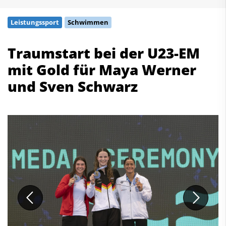
Schwimmen
Leistungssport
Schwimmen
Freiwasserschwimmen
Wasserspringen
Traumstart bei der U23-EM
Wasserball
mit Gold für Maya Werner
Synchronschwimmen
Masterssport
und Sven Schwarz
Kontakt
Deutscher Schwimm-Verband e.V.
Korbacher Straße 93
D-34132 Kassel
Fax: +49 561 94083-15
info@dsv.de