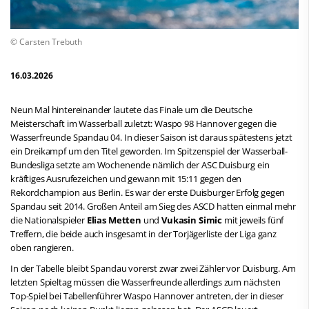
© Carsten Trebuth
16.03.2026
Neun Mal hintereinander lautete das Finale um die Deutsche
Meisterschaft im Wasserball zuletzt: Waspo 98 Hannover gegen die
Wasserfreunde Spandau 04. In dieser Saison ist daraus spätestens jetzt
ein Dreikampf um den Titel geworden. Im Spitzenspiel der Wasserball-
Bundesliga setzte am Wochenende nämlich der ASC Duisburg ein
kräftiges Ausrufezeichen und gewann mit 15:11 gegen den
Rekordchampion aus Berlin. Es war der erste Duisburger Erfolg gegen
Spandau seit 2014. Großen Anteil am Sieg des ASCD hatten einmal mehr
die Nationalspieler
Elias Metten
und
Vukasin Simic
mit jeweils fünf
Treffern, die beide auch insgesamt in der Torjägerliste der Liga ganz
oben rangieren.
In der Tabelle bleibt Spandau vorerst zwar zwei Zähler vor Duisburg. Am
letzten Spieltag müssen die Wasserfreunde allerdings zum nächsten
Top-Spiel bei Tabellenführer Waspo Hannover antreten, der in dieser