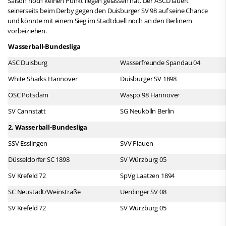
Saison noch keinen Punkt liegen gelassen hat. Der ASCD lauert
seinerseits beim Derby gegen den Duisburger SV 98 auf seine Chance
und könnte mit einem Sieg im Stadtduell noch an den Berlinern
vorbeiziehen.
Wasserball-Bundesliga
ASC Duisburg
Wasserfreunde Spandau 04
White Sharks Hannover
Duisburger SV 1898
OSC Potsdam
Waspo 98 Hannover
SV Cannstatt
SG Neukölln Berlin
2. Wasserball-Bundesliga
SSV Esslingen
SVV Plauen
Düsseldorfer SC 1898
SV Würzburg 05
SV Krefeld 72
SpVg Laatzen 1894
SC Neustadt/Weinstraße
Uerdinger SV 08
SV Krefeld 72
SV Würzburg 05