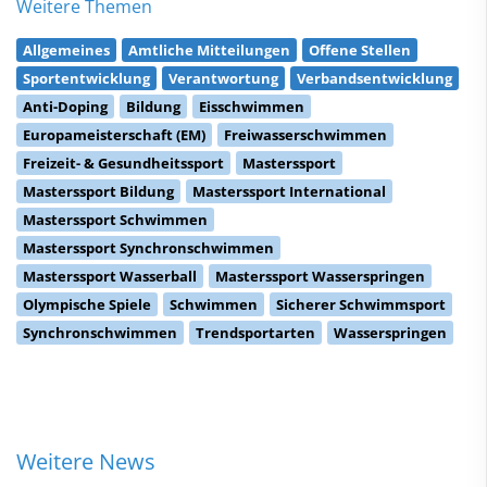
Weitere Themen
Allgemeines
Amtliche Mitteilungen
Offene Stellen
Sportentwicklung
Verantwortung
Verbandsentwicklung
Anti-Doping
Bildung
Eisschwimmen
Europameisterschaft (EM)
Freiwasserschwimmen
Freizeit- & Gesundheitssport
Masterssport
Masterssport Bildung
Masterssport International
Masterssport Schwimmen
Masterssport Synchronschwimmen
Masterssport Wasserball
Masterssport Wasserspringen
Olympische Spiele
Schwimmen
Sicherer Schwimmsport
Synchronschwimmen
Trendsportarten
Wasserspringen
Weitere News