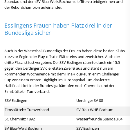
Spandau und dem SV Blau-Weiß Bochum die Titelverteidigerinnen und
der Rekordchampion aufeinander.
Esslingens Frauen haben Platz drei in der
Bundesliga sicher
Auch in der Wasserball-Bundesliga der Frauen haben diese beiden Klubs
kurz vor Beginn der Play-offs die Plätze eins und zwei sicher. Auch der
dritte Platz ist fest vergeben: Der SSV Esslingen räumte durch ein 15:5
gegen den Uerdinger SV die letzten Zweifel aus und steht nun am
kommenden Wochenende mit dem Final-Four-Turnier im Challenger
Cup vor einem echten Highlight im Europapokal. Um das letzte
Halbfinalticket in der Bundesliga kämpfen noch Chemnitz und der
Eimsbütteler Turnverband.
SSV Esslingen
Uerdinger SV 08
Eimsbütteler Turnverband
SV Blau-Weiß Bochum
SC Chemnitz 1892
Wasserfreunde Spandau 04
SV Blau-Weiß Bochum
SSV Esslingen