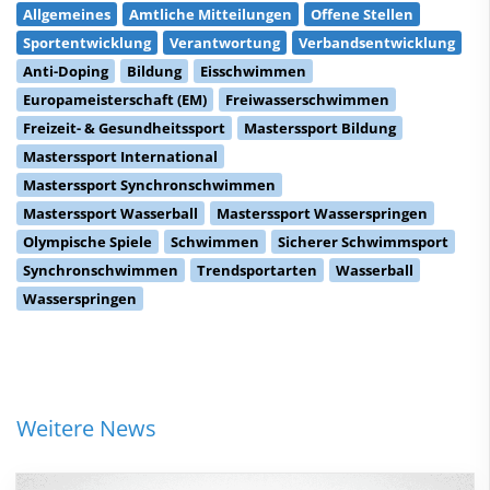
Allgemeines
Amtliche Mitteilungen
Offene Stellen
Sportentwicklung
Verantwortung
Verbandsentwicklung
Anti-Doping
Bildung
Eisschwimmen
Europameisterschaft (EM)
Freiwasserschwimmen
Freizeit- & Gesundheitssport
Masterssport Bildung
Masterssport International
Masterssport Synchronschwimmen
Masterssport Wasserball
Masterssport Wasserspringen
Olympische Spiele
Schwimmen
Sicherer Schwimmsport
Synchronschwimmen
Trendsportarten
Wasserball
Wasserspringen
Weitere News