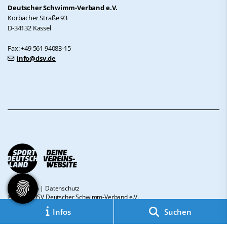
Deutscher Schwimm-Verband e.V.
Korbacher Straße 93
D-34132 Kassel
Fax: +49 561 94083-15
info@dsv.de
Impressum
|
Datenschutz
© 2026 - DSV Deutscher Schwimm-Verband e.V.
Infos
Suchen
Diese Website ist gefördert durch das Projekt
„Sportdeutschland – Deine
Vereinswebsite”
, einem gemeinsamen Angebot des DOSB und NETZCOCKTAIL.