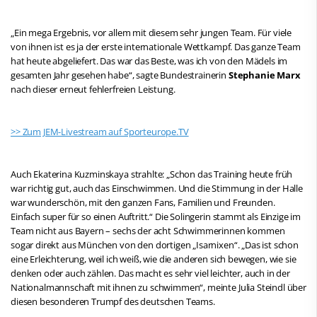
„Ein mega Ergebnis, vor allem mit diesem sehr jungen Team. Für viele
von ihnen ist es ja der erste internationale Wettkampf. Das ganze Team
hat heute abgeliefert. Das war das Beste, was ich von den Mädels im
gesamten Jahr gesehen habe“, sagte Bundestrainerin
Stephanie Marx
nach dieser erneut fehlerfreien Leistung.
>> Zum JEM-Livestream auf Sporteurope.TV
Auch Ekaterina Kuzminskaya strahlte: „Schon das Training heute früh
war richtig gut, auch das Einschwimmen. Und die Stimmung in der Halle
war wunderschön, mit den ganzen Fans, Familien und Freunden.
Einfach super für so einen Auftritt.“ Die Solingerin stammt als Einzige im
Team nicht aus Bayern – sechs der acht Schwimmerinnen kommen
sogar direkt aus München von den dortigen „Isarnixen“. „Das ist schon
eine Erleichterung, weil ich weiß, wie die anderen sich bewegen, wie sie
denken oder auch zählen. Das macht es sehr viel leichter, auch in der
Nationalmannschaft mit ihnen zu schwimmen“, meinte Julia Steindl über
diesen besonderen Trumpf des deutschen Teams.