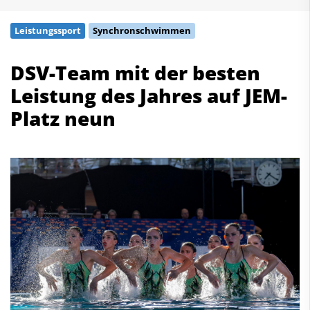
Schwimmen
Leistungssport
Synchronschwimmen
Freiwasserschwimmen
Wasserspringen
DSV-Team mit der besten
Wasserball
Leistung des Jahres auf JEM-
Synchronschwimmen
Masterssport
Platz neun
Kontakt
Deutscher Schwimm-Verband e.V.
Korbacher Straße 93
D-34132 Kassel
Fax: +49 561 94083-15
info@dsv.de