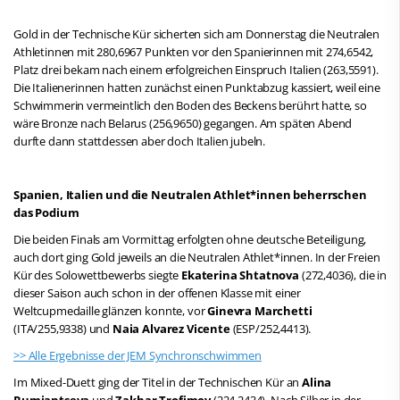
Gold in der Technische Kür sicherten sich am Donnerstag die Neutralen
Athletinnen mit 280,6967 Punkten vor den Spanierinnen mit 274,6542,
Platz drei bekam nach einem erfolgreichen Einspruch Italien (263,5591).
Die Italienerinnen hatten zunächst einen Punktabzug kassiert, weil eine
Schwimmerin vermeintlich den Boden des Beckens berührt hatte, so
wäre Bronze nach Belarus (256,9650) gegangen. Am späten Abend
durfte dann stattdessen aber doch Italien jubeln.
Spanien, Italien und die Neutralen Athlet*innen beherrschen
das Podium
Die beiden Finals am Vormittag erfolgten ohne deutsche Beteiligung,
auch dort ging Gold jeweils an die Neutralen Athlet*innen. In der Freien
Kür des Solowettbewerbs siegte
Ekaterina Shtatnova
(272,4036), die in
dieser Saison auch schon in der offenen Klasse mit einer
Weltcupmedaille glänzen konnte, vor
Ginevra Marchetti
(ITA/255,9338) und
Naia Alvarez Vicente
(ESP/252,4413).
>> Alle Ergebnisse der JEM Synchronschwimmen
Im Mixed-Duett ging der Titel in der Technischen Kür an
Alina
Rumiantseva
und
Zakhar Trofimov
(224,2434). Nach Silber in der