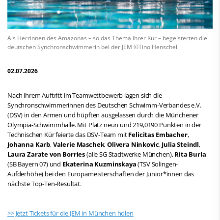
Als Herrinnen des Amazonas – so das Thema ihrer Kür – begeisterten die
deutschen Synchronschwimmerin bei der JEM ©Tino Henschel
02.07.2026
Nach ihrem Auftritt im Teamwettbewerb lagen sich die
Synchronschwimmerinnen des Deutschen Schwimm-Verbandes e.V.
(DSV) in den Armen und hüpften ausgelassen durch die Münchener
Olympia-Schwimmhalle. Mit Platz neun und 219,0190 Punkten in der
Technischen Kür feierte das DSV-Team mit
Felicitas Embacher
,
Johanna Karb
,
Valerie Maschek
,
Olivera Ninkovic
,
Julia Steindl
,
Laura Zarate von Borries
(alle SG Stadtwerke München),
Rita Burla
(SB Bayern 07) und
Ekaterina Kuzminskaya
(TSV Solingen-
Aufderhöhe) bei den Europameisterschaften der Junior*innen das
nächste Top-Ten-Resultat.
>> Jetzt Tickets für die JEM in München holen