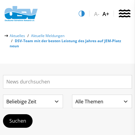
A-
A+
Über uns
Aktuelles
Aktuelle Meldungen
DSV-Team mit der besten Leistung des Jahres auf JEM-Platz
Aktuelles
neun
Aktuelle Meldungen
Quicklinks
Social-Media-Wall
Vereinsfinder
Leistungs- & Wettkampfsport
Lizenzwesen
Schwimmen lernen
Zentrale Hinweisstelle
Anti-Doping
Sportentwicklung
Recht auf sicheren Schwimmsport
Service
Abteilungen
Kontakt