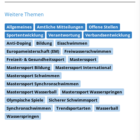
Weitere Themen
Allgemeines
Amtliche Mitteilungen
Offene Stellen
Sportentwicklung
Verantwortung
Verbandsentwicklung
Anti-Doping
Bildung
Eisschwimmen
Europameisterschaft (EM)
Freiwasserschwimmen
Freizeit- & Gesundheitssport
Masterssport
Masterssport Bildung
Masterssport International
Masterssport Schwimmen
Masterssport Synchronschwimmen
Masterssport Wasserball
Masterssport Wasserspringen
Olympische Spiele
Sicherer Schwimmsport
Synchronschwimmen
Trendsportarten
Wasserball
Wasserspringen