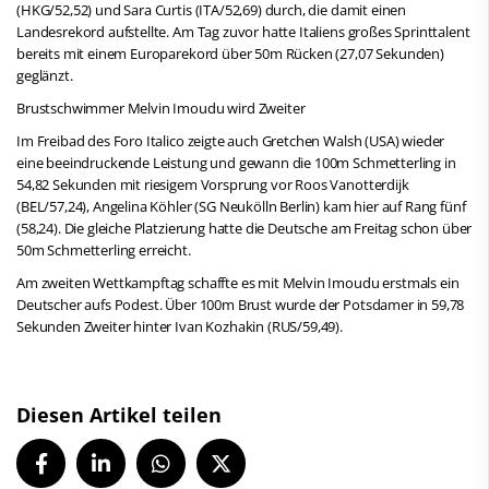
(HKG/52,52) und Sara Curtis (ITA/52,69) durch, die damit einen
Landesrekord aufstellte. Am Tag zuvor hatte Italiens großes Sprinttalent
bereits mit einem Europarekord über 50m Rücken (27,07 Sekunden)
geglänzt.
Brustschwimmer Melvin Imoudu wird Zweiter
Im Freibad des Foro Italico zeigte auch Gretchen Walsh (USA) wieder
eine beeindruckende Leistung und gewann die 100m Schmetterling in
54,82 Sekunden mit riesigem Vorsprung vor Roos Vanotterdijk
(BEL/57,24), Angelina Köhler (SG Neukölln Berlin) kam hier auf Rang fünf
(58,24). Die gleiche Platzierung hatte die Deutsche am Freitag schon über
50m Schmetterling erreicht.
Am zweiten Wettkampftag schaffte es mit Melvin Imoudu erstmals ein
Deutscher aufs Podest. Über 100m Brust wurde der Potsdamer in 59,78
Sekunden Zweiter hinter Ivan Kozhakin (RUS/59,49).
Diesen Artikel teilen