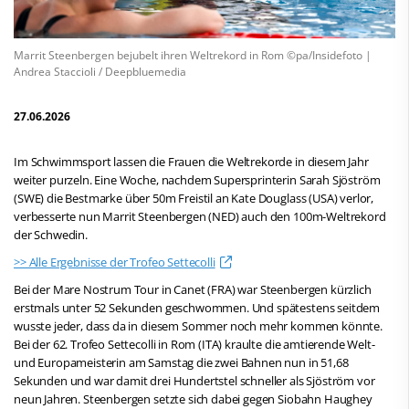
Marrit Steenbergen bejubelt ihren Weltrekord in Rom ©pa/Insidefoto |
Andrea Staccioli / Deepbluemedia
27.06.2026
Im Schwimmsport lassen die Frauen die Weltrekorde in diesem Jahr
weiter purzeln. Eine Woche, nachdem Supersprinterin Sarah Sjöström
(SWE) die Bestmarke über 50m Freistil an Kate Douglass (USA) verlor,
verbesserte nun Marrit Steenbergen (NED) auch den 100m-Weltrekord
der Schwedin.
>> Alle Ergebnisse der Trofeo Settecolli
Bei der Mare Nostrum Tour in Canet (FRA) war Steenbergen kürzlich
erstmals unter 52 Sekunden geschwommen. Und spätestens seitdem
wusste jeder, dass da in diesem Sommer noch mehr kommen könnte.
Bei der 62. Trofeo Settecolli in Rom (ITA) kraulte die amtierende Welt-
und Europameisterin am Samstag die zwei Bahnen nun in 51,68
Sekunden und war damit drei Hundertstel schneller als Sjöström vor
neun Jahren. Steenbergen setzte sich dabei gegen Siobahn Haughey