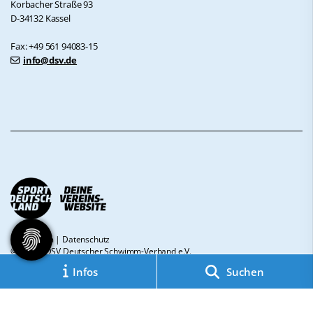
Korbacher Straße 93
D-34132 Kassel
Fax: +49 561 94083-15
info@dsv.de
Impressum
|
Datenschutz
© 2026 - DSV Deutscher Schwimm-Verband e.V.
Infos
Suchen
Diese Website ist gefördert durch das Projekt
„Sportdeutschland – Deine
Vereinswebsite”
, einem gemeinsamen Angebot des DOSB und NETZCOCKTAIL.