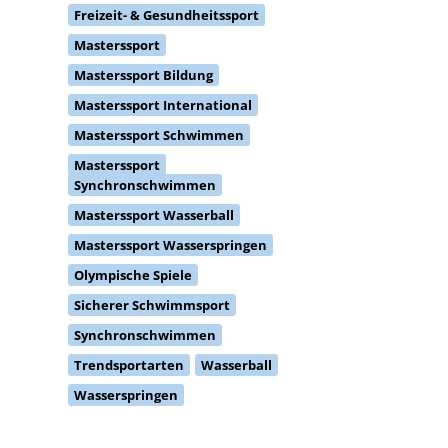
Freizeit- & Gesundheitssport
Masterssport
Masterssport Bildung
Masterssport International
Masterssport Schwimmen
Masterssport
Synchronschwimmen
Masterssport Wasserball
Masterssport Wasserspringen
Olympische Spiele
Sicherer Schwimmsport
Synchronschwimmen
Trendsportarten
Wasserball
Wasserspringen