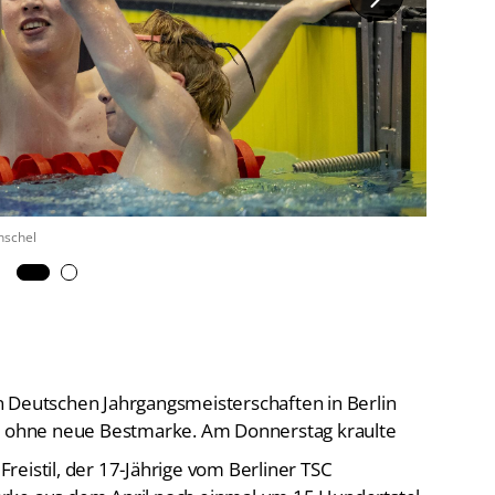
De
Schwimmen
Ko
Freiwasserschwimmen
D-
Wasserspringen
Wasserball
Fa
Synchronschwimmen
Masterssport
nschel
Vom
n Deutschen Jahrgangsmeisterschaften in Berlin
ht ohne neue Bestmarke. Am Donnerstag kraulte
eistil, der 17-Jährige vom Berliner TSC