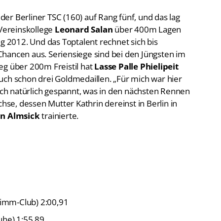
er Berliner TSC (160) auf Rang fünf, und das lag
 Vereinskollege
Leonard Salan
über 400m Lagen
ng 2012. Und das Toptalent rechnet sich bis
hancen aus. Seriensiege sind bei den Jüngsten im
eg über 200m Freistil hat
Lasse Palle Phielipeit
uch schon drei Goldmedaillen. „Für mich war hier
 ich natürlich gespannt, was in den nächsten Rennen
chse, dessen Mutter Kathrin dereinst in Berlin in
an Almsick
trainierte.
hwimm-Club) 2:00,91
uhe) 1:55,89