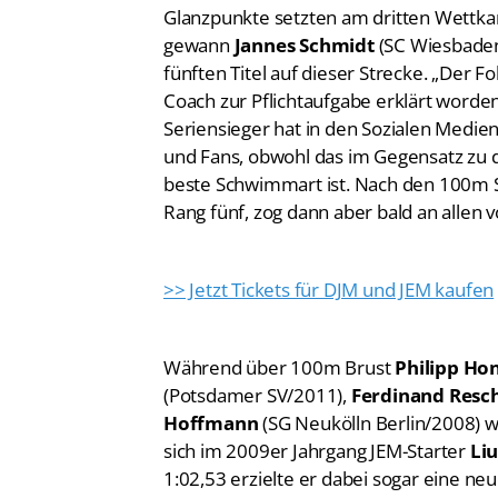
Glanzpunkte setzten am dritten Wettk
gewann
Jannes Schmidt
(SC Wiesbaden
fünften Titel auf dieser Strecke. „Der Fo
Coach zur Pflichtaufgabe erklärt worden
Seriensieger hat in den Sozialen Medien
und Fans, obwohl das im Gegensatz zu 
beste Schwimmart ist. Nach den 100m S
Rang fünf, zog dann aber bald an allen v
>> Jetzt Tickets für DJM und JEM kaufen
Während über 100m Brust
Philipp Ho
(Potsdamer SV/2011),
Ferdinand Resc
Hoffmann
(SG Neukölln Berlin/2008) w
sich im 2009er Jahrgang JEM-Starter
Li
1:02,53 erzielte er dabei sogar eine neu