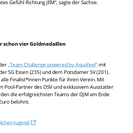
utes Gefühl Richtung JEM“, sagte der Sachse.
ar schon vier Goldmedaillen
 der
„Team Challenge powered by Aquafeel”
mit
 der SG Essen (235) und dem Potsdamer SV (201).
e Finalist*innen Punkte für ihren Verein. Mit
m Pool-Partner des DSV und exklusivem Ausstatter
den die erfolgreichsten Teams der DJM am Ende
Euro belohnt.
blichen Jugend