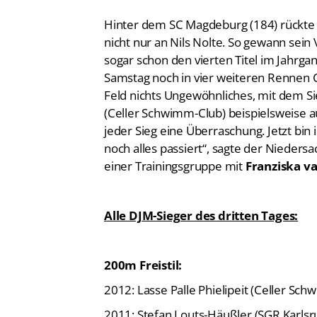
Hinter dem SC Magdeburg (184) rückte d
nicht nur an Nils Nolte. So gewann sein
sogar schon den vierten Titel im Jahrga
Samstag noch in vier weiteren Rennen C
Feld nichts Ungewöhnliches, mit dem Si
(Celler Schwimm-Club) beispielsweise a
jeder Sieg eine Überraschung. Jetzt bin
noch alles passiert“, sagte der Niedersa
einer Trainingsgruppe mit
Franziska v
Alle DJM-Sieger des dritten Tages:
200m Freistil:
2012: Lasse Palle Phielipeit (Celler Sc
2011: Stefan Louts-Häußler (SGR Karlsr