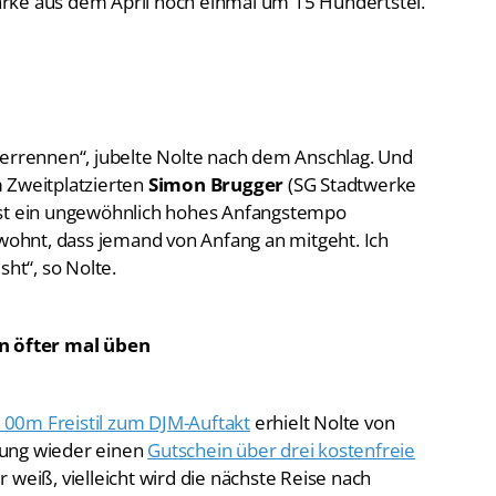
rke aus dem April noch einmal um 15 Hundertstel.
merrennen“, jubelte Nolte nach dem Anschlag. Und
 Zweitplatzierten
Simon Brugger
(SG Stadtwerke
ist ein ungewöhnlich hohes Anfangstempo
ewohnt, dass jemand von Anfang an mitgeht. Ich
sht“, so Nolte.
un öfter mal üben
100m Freistil zum DJM-Auftakt
erhielt Nolte von
nung wieder einen
Gutschein über drei kostenfreie
weiß, vielleicht wird die nächste Reise nach