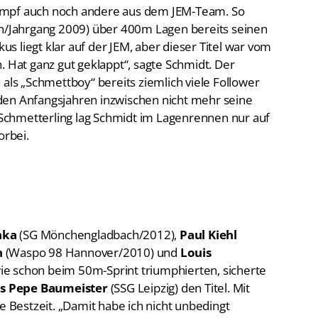
ampf auch noch andere aus dem JEM-Team. So
/Jahrgang 2009) über 400m Lagen bereits seinen
kus liegt klar auf der JEM, aber dieser Titel war vom
. Hat ganz gut geklappt“, sagte Schmidt. Der
 als „Schmettboy“ bereits ziemlich viele Follower
den Anfangsjahren inzwischen nicht mehr seine
chmetterling lag Schmidt im Lagenrennen nur auf
orbei.
nka
(SG Mönchengladbach/2012),
Paul Kiehl
h
(Waspo 98 Hannover/2010) und
Louis
ie schon beim 50m-Sprint triumphierten, sicherte
us Pepe Baumeister
(SSG Leipzig) den Titel. Mit
e Bestzeit. „Damit habe ich nicht unbedingt