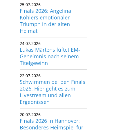
25.07.2026
utscher Schwimm-Verband e.V.
Finals 2026: Angelina
rbacher Straße 93
Köhlers emotionaler
34132 Kassel
Triumph in der alten
Heimat
x: +49 561 94083-15
24.07.2026
info@dsv.de
Lukas Märtens lüftet EM-
Geheimnis nach seinem
Titelgewinn
 Schmetterling zum Lagen-Champion: ©Tino Henschel
22.07.2026
Schwimmen bei den Finals
2026: Hier geht es zum
Livestream und allen
Ergebnissen
20.07.2026
Finals 2026 in Hannover:
Besonderes Heimspiel für