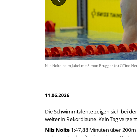
Vereinsfinder
Lizenzwesen
Zentrale Hinweisstelle
Anti-Doping
Recht auf sicheren Schwimmsport
Nils Nolte beim Jubel mit Simon Brugger (r.) ©Tino He
11.06.2026
Die Schwimmtalente zeigen sich bei de
weiter in Rekordlaune. Kein Tag verge
Nils Nolte
1:47,88 Minuten über 200m Fr