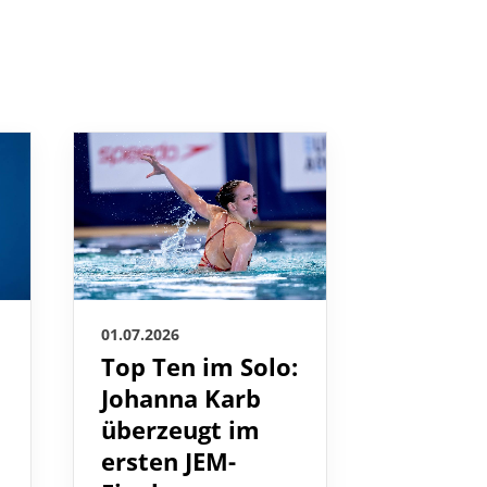
01.07.2026
01.07.2026
Top Ten im Solo:
DeepDi
Johanna Karb
DSV – S
überzeugt im
Grundk
ersten JEM-
Freiwa