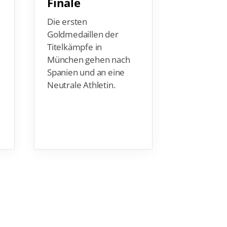
Finale
Nachwu
Anschl
Die ersten
h
Goldmedaillen der
Titelkämpfe in
Es wartet 
München gehen nach
spannende
Spanien und an eine
mit Nachw
Neutrale Athletin.
Bundestra
Bibow.