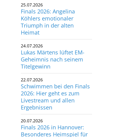
25.07.2026
utscher Schwimm-Verband e.V.
Finals 2026: Angelina
rbacher Straße 93
Köhlers emotionaler
34132 Kassel
Triumph in der alten
Heimat
x: +49 561 94083-15
24.07.2026
info@dsv.de
Lukas Märtens lüftet EM-
Geheimnis nach seinem
Titelgewinn
22.07.2026
Schwimmen bei den Finals
2026: Hier geht es zum
Livestream und allen
Ergebnissen
20.07.2026
Finals 2026 in Hannover:
Besonderes Heimspiel für