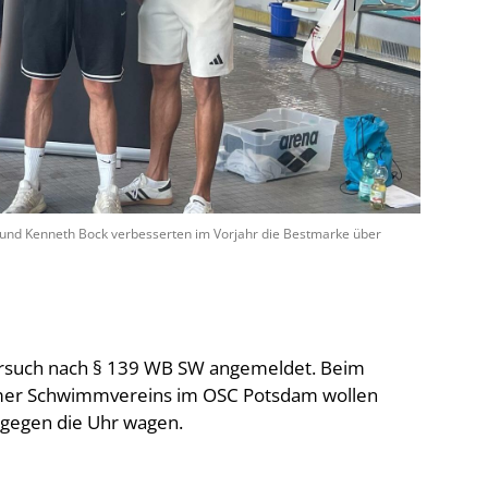
De
Schwimmen
Ko
Freiwasserschwimmen
D-
Wasserspringen
Wasserball
Fa
Synchronschwimmen
Masterssport
 und Kenneth Bock verbesserten im Vorjahr die Bestmarke über
ersuch
nach § 139 WB SW
angemeldet. Beim
damer Schwimmvereins im OSC Potsdam wollen
 gegen die Uhr wagen.