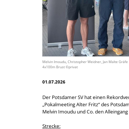
Vereinsfinder
Lizenzwesen
Zentrale Hinweisstelle
Anti-Doping
Recht auf sicheren Schwimmsport
Melvin Imoudu, Christopher Weidner, Jan Malte Gräfe
4x100m Brust ©privat
01.07.2026
Der Potsdamer SV hat einen Rekordv
„Pokalmeeting Alter Fritz“ des Pots
Melvin Imoudu und Co. den Alleingang
Strecke: