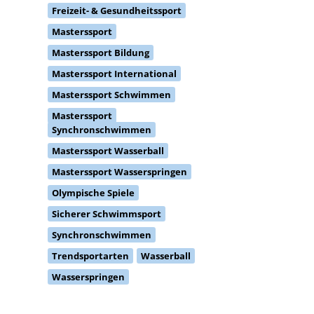
Freizeit- & Gesundheitssport
Masterssport
Masterssport Bildung
Masterssport International
Masterssport Schwimmen
Masterssport
Synchronschwimmen
Masterssport Wasserball
Masterssport Wasserspringen
Olympische Spiele
Sicherer Schwimmsport
Synchronschwimmen
Trendsportarten
Wasserball
Wasserspringen