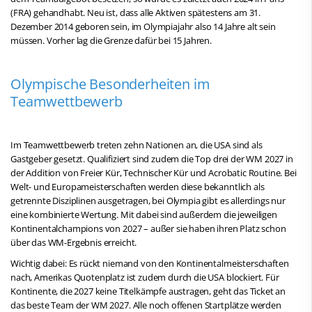
(FRA) gehandhabt. Neu ist, dass alle Aktiven spätestens am 31.
Dezember 2014 geboren sein, im Olympiajahr also 14 Jahre alt sein
müssen. Vorher lag die Grenze dafür bei 15 Jahren.
Olympische Besonderheiten im
Teamwettbewerb
Im Teamwettbewerb treten zehn Nationen an, die USA sind als
Gastgeber gesetzt. Qualifiziert sind zudem die Top drei der WM 2027 in
der Addition von Freier Kür, Technischer Kür und Acrobatic Routine. Bei
Welt- und Europameisterschaften werden diese bekanntlich als
getrennte Disziplinen ausgetragen, bei Olympia gibt es allerdings nur
eine kombinierte Wertung. Mit dabei sind außerdem die jeweiligen
Kontinentalchampions von 2027 – außer sie haben ihren Platz schon
über das WM-Ergebnis erreicht.
Wichtig dabei: Es rückt niemand von den Kontinentalmeisterschaften
nach, Amerikas Quotenplatz ist zudem durch die USA blockiert. Für
Kontinente, die 2027 keine Titelkämpfe austragen, geht das Ticket an
das beste Team der WM 2027. Alle noch offenen Startplätze werden