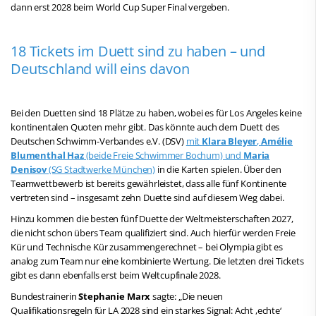
dann erst 2028 beim World Cup Super Final vergeben.
18 Tickets im Duett sind zu haben – und
Deutschland will eins davon
Bei den Duetten sind 18 Plätze zu haben, wobei es für Los Angeles keine
kontinentalen Quoten mehr gibt. Das könnte auch dem Duett des
Deutschen Schwimm-Verbandes e.V. (DSV)
mit
Klara Bleyer
,
Amélie
Blumenthal Haz
(beide Freie Schwimmer Bochum) und
Maria
Denisov
(SG Stadtwerke München)
in die Karten spielen. Über den
Teamwettbewerb ist bereits gewährleistet, dass alle fünf Kontinente
vertreten sind – insgesamt zehn Duette sind auf diesem Weg dabei.
Hinzu kommen die besten fünf Duette der Weltmeisterschaften 2027,
die nicht schon übers Team qualifiziert sind. Auch hierfür werden Freie
Kür und Technische Kür zusammengerechnet – bei Olympia gibt es
analog zum Team nur eine kombinierte Wertung. Die letzten drei Tickets
gibt es dann ebenfalls erst beim Weltcupfinale 2028.
Bundestrainerin
Stephanie Marx
sagte: „Die neuen
Qualifikationsregeln für LA 2028 sind ein starkes Signal: Acht ,echte‘