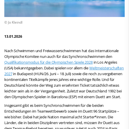
© Jo Kleindl
13.01.2026
Nach Schwimmen und Freiwasserschwimmen hat das Internationale
Olympische Komitee nun auch für das Synchronschwimmen den
Qualifikationsmodus für die Olympischen Spiele 2028
in Los Angeles
(USA) bekanntgegeben. Dabei spielen vor allem die
Weltmeisterschaften
2027
in Budapest (HUN/26. Juni – 18. Juli) sowie die noch zu vergebenen
kontinentalen Titelkämpfe jenes Jahres eine wichtige Rolle. Und für
Deutschland könnte der Weg zum ersehnten Ticket tatsächlich etwas
leichter sein als in der Vergangenheit.
Zuletzt war Deutschland 1992 bei
den Olympischen Spielen in Barcelona (ESP) mit einem Duett am Start.
Insgesamt gibt es beim Synchronschwimmen für die beiden
Entscheidungen im Teamwettbewerb sowie im Duett 96 Startplätze –
wie bisher. Dabei hat jede Nation maximal acht Starter*innen. Die
Länder, die in beiden Disziplinen vertreten sind, müssen ihr Duett aus
dem Teamaufgebot besetzen, so wurde es zuletzt auch 2024 in Paris