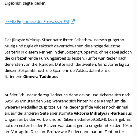
Ergebnis“, sagte Rieder.
>> Alle Ergebnisse der Freiwasser-EM
Das jüngste Weltcup-Silber hatte ihrem Selbstbewusstsein gutgetan.
Mutig und zugleich taktisch clever schwamm die einzige deutsche
Starterin in diesem Rennen in der Spitzengruppe mit, ohne dabei jedoch
die kräftezehrende Führungsarbeit zu leisten. Fünfte war Rieder nach
der ersten von drei Runden, Dritte nach der zweiten. Ganz vorne lag zu
diesem Zeitpunkt noch die Spanierin de Valdés, dahinter die
Italienerin
Ginevra Taddeucci
.
Auf der Schlussrunde zog Taddeucci dann davon und sicherte sich nach
59:51,95 Minuten den Sieg, während sich hinter ihr der Kampf um die
weiteren Medaillen zuspitzte. Celine Rieder griff de Valdés noch einmal
an, auf der anderen Seite aber stürmte
Viktória Mihályvári-Farkas
aus
Ungarn an beiden vorbei und zur Silbermedaille (59:53,94). Das Ergebnis
auf den ersten beiden Plätzen war damit genau umgekehrt zu den 10km
am Vortag. Im Duell um Bronze war Rieder dann nur um Zentimeter