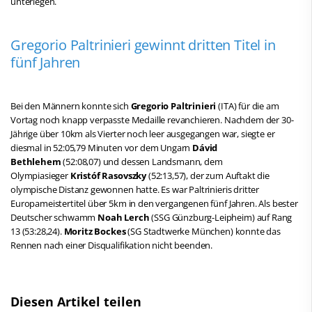
unterlegen.
Gregorio Paltrinieri gewinnt dritten Titel in
fünf Jahren
Bei den Männern konnte sich
Gregorio Paltrinieri
(ITA) für die am
Vortag noch knapp verpasste Medaille revanchieren. Nachdem der 30-
Jährige über 10km als Vierter noch leer ausgegangen war, siegte er
diesmal in 52:05,79 Minuten vor dem Ungarn
Dávid
Bethlehem
(52:08,07) und dessen Landsmann, dem
Olympiasieger
Kristóf Rasovszky
(52:13,57), der zum Auftakt die
olympische Distanz gewonnen hatte. Es war Paltrinieris dritter
Europameistertitel über 5km in den vergangenen fünf Jahren. Als bester
Deutscher schwamm
Noah Lerch
(SSG Günzburg-Leipheim) auf Rang
13 (53:28,24).
Moritz Bockes
(SG Stadtwerke München) konnte das
Rennen nach einer Disqualifikation nicht beenden.
Diesen Artikel teilen