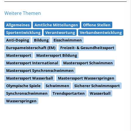
Weitere Themen
Allgemeines
Amtliche Mitteilungen
Offene Stellen
Sportentwicklung
Verantwortung
Verbandsentwicklung
Anti-Doping
Bildung
Eisschwimmen
Europameisterschaft (EM)
Freizeit- & Gesundheitssport
Masterssport
Masterssport Bildung
Masterssport International
Masterssport Schwimmen
Masterssport Synchronschwimmen
Masterssport Wasserball
Masterssport Wasserspringen
Olympische Spiele
Schwimmen
Sicherer Schwimmsport
Synchronschwimmen
Trendsportarten
Wasserball
Wasserspringen