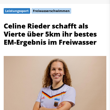
Schwimmen
Leistungssport
Freiwasserschwimmen
Freiwasserschwimmen
Wasserspringen
Celine Rieder schafft als
Wasserball
Vierte über 5km ihr bestes
Synchronschwimmen
Masterssport
EM-Ergebnis im Freiwasser
Kontakt
Deutscher Schwimm-Verband e.V.
Korbacher Straße 93
D-34132 Kassel
Fax: +49 561 94083-15
info@dsv.de