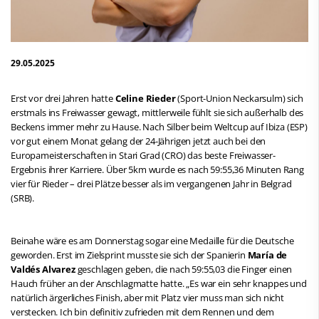
29.05.2025
Erst vor drei Jahren hatte
Celine Rieder
(Sport-Union Neckarsulm) sich
erstmals ins Freiwasser gewagt, mittlerweile fühlt sie sich außerhalb des
Beckens immer mehr zu Hause. Nach Silber beim Weltcup auf Ibiza (ESP)
vor gut einem Monat gelang der 24-Jährigen jetzt auch bei den
Europameisterschaften in Stari Grad (CRO) das beste Freiwasser-
Ergebnis ihrer Karriere. Über 5km wurde es nach 59:55,36 Minuten Rang
vier für Rieder – drei Plätze besser als im vergangenen Jahr in Belgrad
(SRB).
Beinahe wäre es am Donnerstag sogar eine Medaille für die Deutsche
geworden. Erst im Zielsprint musste sie sich der Spanierin
María de
Valdés Alvarez
geschlagen geben, die nach 59:55,03 die Finger einen
Hauch früher an der Anschlagmatte hatte. „Es war ein sehr knappes und
natürlich ärgerliches Finish, aber mit Platz vier muss man sich nicht
verstecken. Ich bin definitiv zufrieden mit dem Rennen und dem