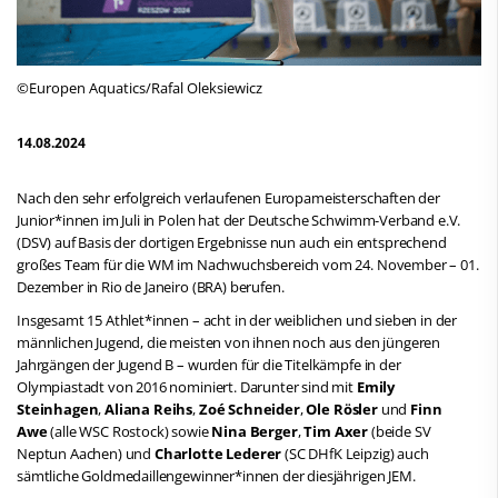
©Europen Aquatics/Rafal Oleksiewicz
14.08.2024
Nach den sehr erfolgreich verlaufenen Europameisterschaften der
Junior*innen im Juli in Polen hat der Deutsche Schwimm-Verband e.V.
(DSV) auf Basis der dortigen Ergebnisse nun auch ein entsprechend
großes Team für die WM im Nachwuchsbereich vom 24. November – 01.
Dezember in Rio de Janeiro (BRA) berufen.
Insgesamt 15 Athlet*innen – acht in der weiblichen und sieben in der
männlichen Jugend, die meisten von ihnen noch aus den jüngeren
Jahrgängen der Jugend B – wurden für die Titelkämpfe in der
Olympiastadt von 2016 nominiert. Darunter sind mit
Emily
Steinhagen
,
Aliana Reihs
,
Zoé Schneider
,
Ole Rösler
und
Finn
Awe
(alle WSC Rostock) sowie
Nina Berger
,
Tim Axer
(beide SV
Neptun Aachen) und
Charlotte Lederer
(SC DHfK Leipzig) auch
sämtliche Goldmedaillengewinner*innen der diesjährigen JEM.