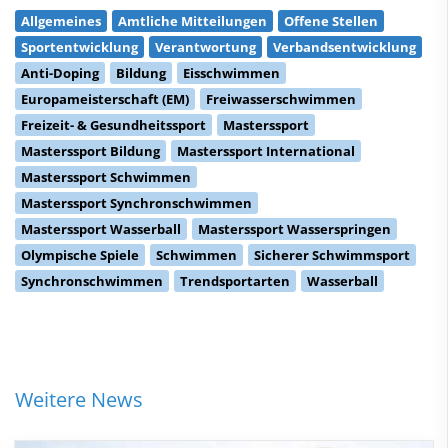
Allgemeines
Amtliche Mitteilungen
Offene Stellen
Sportentwicklung
Verantwortung
Verbandsentwicklung
Anti-Doping
Bildung
Eisschwimmen
Europameisterschaft (EM)
Freiwasserschwimmen
Freizeit- & Gesundheitssport
Masterssport
Masterssport Bildung
Masterssport International
Masterssport Schwimmen
Masterssport Synchronschwimmen
Masterssport Wasserball
Masterssport Wasserspringen
Olympische Spiele
Schwimmen
Sicherer Schwimmsport
Synchronschwimmen
Trendsportarten
Wasserball
Weitere News