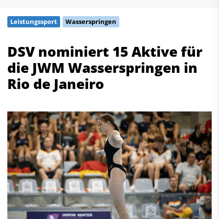
Schwimmen
Leistungssport
Wasserspringen
Freiwasserschwimmen
Wasserspringen
DSV nominiert 15 Aktive für
Wasserball
die JWM Wasserspringen in
Synchronschwimmen
Masterssport
Rio de Janeiro
Kontakt
Deutscher Schwimm-Verband e.V.
Korbacher Straße 93
D-34132 Kassel
Fax: +49 561 94083-15
info@dsv.de