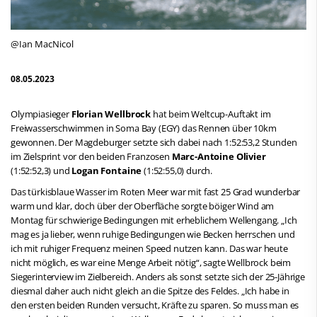
@Ian MacNicol
08.05.2023
Olympiasieger
Florian Wellbrock
hat beim Weltcup-Auftakt im
Freiwasserschwimmen in Soma Bay (EGY) das Rennen über 10km
gewonnen. Der Magdeburger setzte sich dabei nach 1:52:53,2 Stunden
im Zielsprint vor den beiden Franzosen
Marc-Antoine Olivier
(1:52:52,3) und
Logan Fontaine
(1:52:55,0) durch.
Das türkisblaue Wasser im Roten Meer war mit fast 25 Grad wunderbar
warm und klar, doch über der Oberfläche sorgte böiger Wind am
Montag für schwierige Bedingungen mit erheblichem Wellengang. „Ich
mag es ja lieber, wenn ruhige Bedingungen wie Becken herrschen und
ich mit ruhiger Frequenz meinen Speed nutzen kann. Das war heute
nicht möglich, es war eine Menge Arbeit nötig“, sagte Wellbrock beim
Siegerinterview im Zielbereich. Anders als sonst setzte sich der 25-Jährige
diesmal daher auch nicht gleich an die Spitze des Feldes. „Ich habe in
den ersten beiden Runden versucht, Kräfte zu sparen. So muss man es