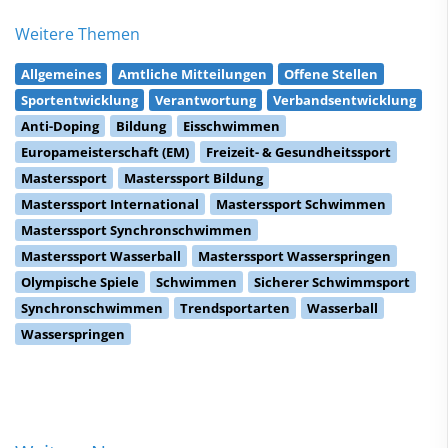
Weitere Themen
Allgemeines
Amtliche Mitteilungen
Offene Stellen
Sportentwicklung
Verantwortung
Verbandsentwicklung
Anti-Doping
Bildung
Eisschwimmen
Europameisterschaft (EM)
Freizeit- & Gesundheitssport
Masterssport
Masterssport Bildung
Masterssport International
Masterssport Schwimmen
Masterssport Synchronschwimmen
Masterssport Wasserball
Masterssport Wasserspringen
Olympische Spiele
Schwimmen
Sicherer Schwimmsport
Synchronschwimmen
Trendsportarten
Wasserball
Wasserspringen