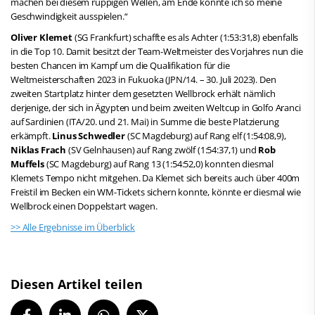
machen bei diesem ruppigen Wellen, am Ende konnte ich so meine
Geschwindigkeit ausspielen.“
Oliver Klemet
(SG Frankfurt) schaffte es als Achter (1:53:31,8) ebenfalls
in die Top 10. Damit besitzt der Team-Weltmeister des Vorjahres nun die
besten Chancen im Kampf um die Qualifikation für die
Weltmeisterschaften 2023 in Fukuoka (JPN/14. – 30. Juli 2023). Den
zweiten Startplatz hinter dem gesetzten Wellbrock erhält nämlich
derjenige, der sich in Ägypten und beim zweiten Weltcup in Golfo Aranci
auf Sardinien (ITA/20. und 21. Mai) in Summe die beste Platzierung
erkämpft.
Linus Schwedler
(SC Magdeburg) auf Rang elf (1:54:08,9),
Niklas Frach
(SV Gelnhausen) auf Rang zwölf (1:54:37,1) und
Rob
Muffels
(SC Magdeburg) auf Rang 13 (1:54:52,0) konnten diesmal
Klemets Tempo nicht mitgehen. Da Klemet sich bereits auch über 400m
Freistil im Becken ein WM-Tickets sichern konnte, könnte er diesmal wie
Wellbrock einen Doppelstart wagen.
>> Alle Ergebnisse im Überblick
Diesen Artikel teilen