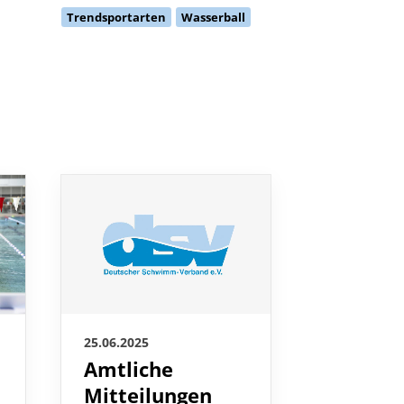
Trendsportarten
Wasserball
25.06.2025
24.06.2025
Amtliche
Jella K
Mitteilungen
krönt 