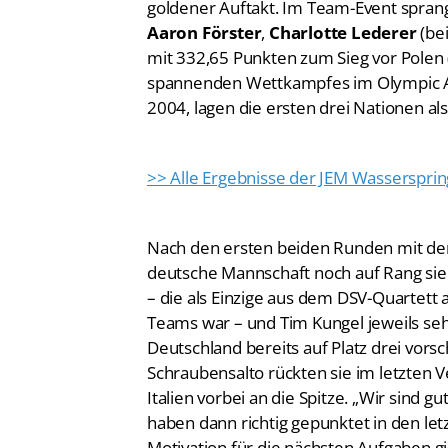
goldener Auftakt. Im Team-Event spra
Aaron Förster
,
Charlotte Lederer
(be
mit 332,65 Punkten zum Sieg vor Polen 
spannenden Wettkampfes im Olympic A
2004, lagen die ersten drei Nationen al
>> Alle Ergebnisse der JEM Wasserspri
Nach den ersten beiden Runden mit den
deutsche Mannschaft noch auf Rang sie
– die als Einzige aus dem DSV-Quartett 
Teams war – und Tim Kungel jeweils seh
Deutschland bereits auf Platz drei vo
Schraubensalto rückten sie im letzten 
Italien vorbei an die Spitze. „Wir sin
haben dann richtig gepunktet in den let
Motivation für die nächsten Aufgaben g