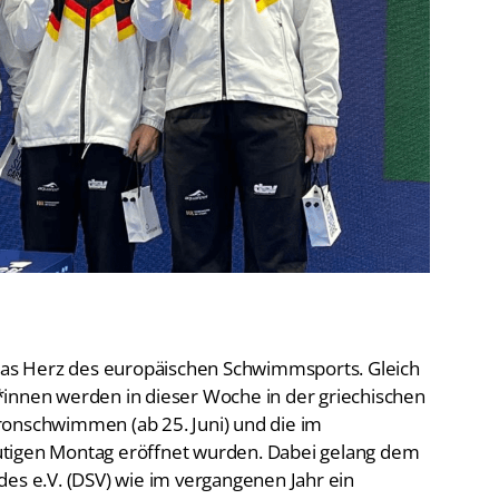
De
Schwimmen
Ko
Freiwasserschwimmen
D-
Wasserspringen
Wasserball
Fa
Synchronschwimmen
Masterssport
 das Herz des europäischen Schwimmsports. Gleich
*innen werden in dieser Woche in der griechischen
ronschwimmen (ab 25. Juni) und die im
utigen Montag eröffnet wurden. Dabei gelang dem
 e.V. (DSV) wie im vergangenen Jahr ein