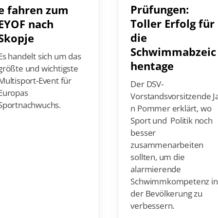
Prüfungen:
e fahren zum
Toller Erfolg für
EYOF nach
die
Skopje
Schwimmabzeic
Es handelt sich um das
hentage
größte und wichtigste
Multisport-Event für
Der DSV-
Europas
Vorstandsvorsitzende J
Sportnachwuchs.
n Pommer erklärt, wo
Sport und Politik noch
besser
zusammenarbeiten
sollten, um die
alarmierende
Schwimmkompetenz i
der Bevölkerung zu
verbessern.