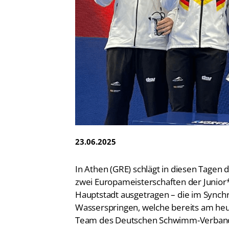
Vereinsfinder
Lizenzwesen
Zentrale Hinweisstelle
Anti-Doping
Recht auf sicheren Schwimmsport
23.06.2025
In Athen (GRE) schlägt in diesen Tagen
zwei Europameisterschaften der Junior
Hauptstadt ausgetragen – die im Synch
Wasserspringen, welche bereits am he
Team des Deutschen Schwimm-Verbandes