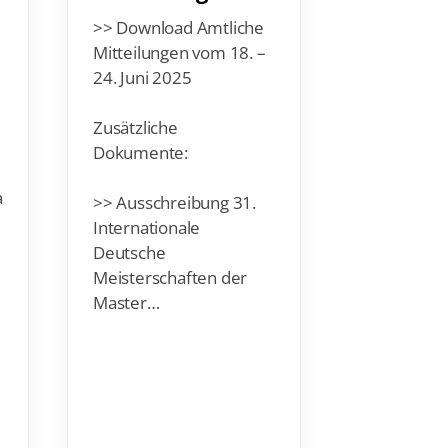
medail
>> Download Amtliche
igen JE
Mitteilungen vom 18. –
Gold v
24. Juni 2025
Brett
Zusätzliche
Insgesamt
Dokumente:
DSV-Nach
zweiten Ta
a
>> Ausschreibung 31.
Titelkämpf
Internationale
Medaillen.
Deutsche
Meisterschaften der
Master…
n