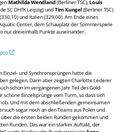
ngen
Mathilda Wendland
(Berliner TSC),
Louis
ide SC DHfK Leipzig) und
Tim Kungel
(Berliner TSC)
(330,10) und Italien (329,00). Am Ende eines
quatic Center, dem Schauplatz der Sommerspiele
so nur dreieinhalb Punkte auseinander.
ngen
 Einzel- und Synchronsprüngen hatte die
ben gelegen. Dann aber zeigten Charlotte Lederer
auch schon im vergangenen Jahr Teil des Gold-
r schöne Einzelsprünge vom Turm, so dass sich
rschob. Und mit dem abschließenden gemeinsamen
Versuch sogar noch an den Teams aus Polen und
d gut über die ersten beiden Runden gekommen und
zten Runden. Das war ein starker Auftakt, der
ibt“, sagte Nachwuchs-Bundestrainerin
Anne-