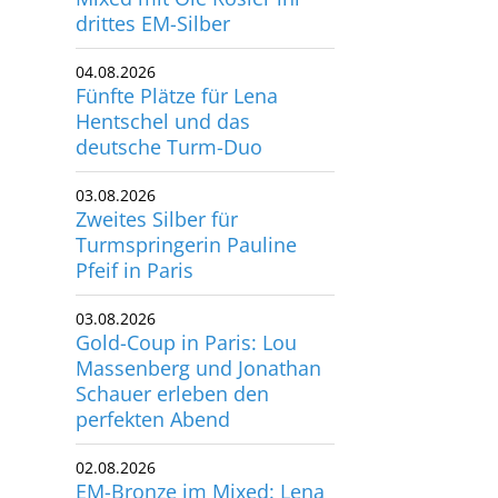
drittes EM-Silber
utscher Schwimm-Verband e.V.
rbacher Straße 93
04.08.2026
34132 Kassel
Fünfte Plätze für Lena
Hentschel und das
x: +49 561 94083-15
deutsche Turm-Duo
info@dsv.de
03.08.2026
Zweites Silber für
Turmspringerin Pauline
Pfeif in Paris
03.08.2026
Gold-Coup in Paris: Lou
Massenberg und Jonathan
Schauer erleben den
perfekten Abend
02.08.2026
EM-Bronze im Mixed: Lena