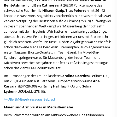
Bent-Ashmeil
und
Ben Cutmore
mit 268,50 Punkten sowie das
schwedische Paar
Emilia Nilsson Garip
/
Elias Petersen
mit 261,42
knapp die Nase vorn. Angesichts von ebenfalls nur etwas mehr als zwei
Zählern Vorsprung der Deutschen auf die Ukraine (258,69) auf Rang vier
in diesem spannenden Wettkampf war Massenberg dennoch sehr
zufrieden mit dem Ergebnis: „Wir hatten ein, zwei sehr gute Sprünge,
aber auch ein, zwei Fehler, insgesamt können wir uns mit Bronze sehr
glücklich schätzen. Wir freuen uns.“ Für den 23-Jährigen war es ebenfalls
schon die zweite Medaille bei diesen Titelkämpfen, auch er gehörte am
ersten Tag zum Bronze-Quartett im Team-Event. Im Mixed-3m-
Synchronspringen war es für Massenberg, der in den Team- und
Mixedwettbewerben seit Jahren eine feste Größe ist, insgesamt sogar
schon das vierte EM-Podiumsresultat.
Im Turmspringen der Frauen landete
Carolina Coordes
(Berliner TSC)
mit 233,85 Punkten auf Platz zehn. Europameisterin wurde
Ana
Carvajal
(ESP/287,90) vor
Emily Hallifax
(FRA) und
Sofiia
Lyskun
(UKR/beide 278,10).
>> Alle EM-Ergebnisse aus Belgrad
Maier und Armbruster in Medaillennähe
Beim Schwimmen wurden am Mittwoch weitere Finalteilnahmen