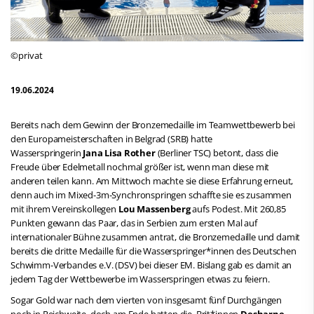
©privat
19.06.2024
Bereits nach dem Gewinn der Bronzemedaille im Teamwettbewerb bei
den Europameisterschaften in Belgrad (SRB) hatte
Wasserspringerin
Jana Lisa Rother
(Berliner TSC) betont, dass die
Freude über Edelmetall nochmal größer ist, wenn man diese mit
anderen teilen kann. Am Mittwoch machte sie diese Erfahrung erneut,
denn auch im Mixed-3m-Synchronspringen schaffte sie es zusammen
mit ihrem Vereinskollegen
Lou Massenberg
aufs Podest. Mit 260,85
Punkten gewann das Paar, das in Serbien zum ersten Mal auf
internationaler Bühne zusammen antrat, die Bronzemedaille und damit
bereits die dritte Medaille für die Wasserspringer*innen des Deutschen
Schwimm-Verbandes e.V. (DSV) bei dieser EM. Bislang gab es damit an
jedem Tag der Wettbewerbe im Wasserspringen etwas zu feiern.
Sogar Gold war nach dem vierten von insgesamt fünf Durchgängen
noch in Reichweite, doch am Ende hatten die Brit*innen
Desharne