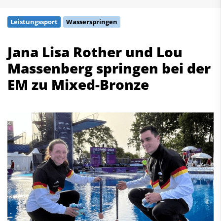
Schwimmen
Leistungssport
Wasserspringen
Freiwasserschwimmen
Wasserspringen
Jana Lisa Rother und Lou
Wasserball
Massenberg springen bei der
Synchronschwimmen
Masterssport
EM zu Mixed-Bronze
Kontakt
Deutscher Schwimm-Verband e.V.
Korbacher Straße 93
D-34132 Kassel
Fax: +49 561 94083-15
info@dsv.de