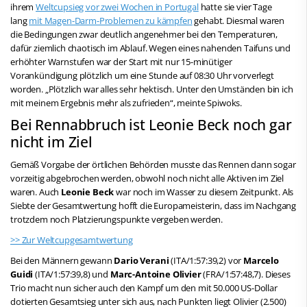
ihrem
Weltcupsieg vor zwei Wochen in Portugal
hatte sie vier Tage
lang
mit Magen-Darm-Problemen zu kämpfen
gehabt. Diesmal waren
die Bedingungen zwar deutlich angenehmer bei den Temperaturen,
dafür ziemlich chaotisch im Ablauf. Wegen eines nahenden Taifuns und
erhöhter Warnstufen war der Start mit nur 15-minütiger
Vorankündigung plötzlich um eine Stunde auf 08:30 Uhr vorverlegt
worden. „Plötzlich war alles sehr hektisch. Unter den Umständen bin ich
mit meinem Ergebnis mehr als zufrieden“, meinte Spiwoks.
Bei Rennabbruch ist Leonie Beck noch gar
nicht im Ziel
Gemäß Vorgabe der örtlichen Behörden musste das Rennen dann sogar
vorzeitig abgebrochen werden, obwohl noch nicht alle Aktiven im Ziel
waren. Auch
Leonie Beck
war noch im Wasser zu diesem Zeitpunkt. Als
Siebte der Gesamtwertung hofft die Europameisterin, dass im Nachgang
trotzdem noch Platzierungspunkte vergeben werden.
>> Zur Weltcupgesamtwertung
Bei den Männern gewann
Dario Verani
(ITA/1:57:39,2) vor
Marcelo
Guidi
(ITA/1:57:39,8) und
Marc-Antoine Olivier
(FRA/1:57:48,7). Dieses
Trio macht nun sicher auch den Kampf um den mit 50.000 US-Dollar
dotierten Gesamtsieg unter sich aus, nach Punkten liegt Olivier (2.500)