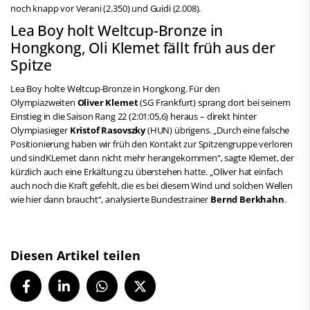
noch knapp vor Verani (2.350) und Guidi (2.008).
Lea Boy holt Weltcup-Bronze in
Hongkong, Oli Klemet fällt früh aus der
Spitze
Lea Boy holte Weltcup-Bronze in Hongkong. Für den
Olympiazweiten
Oliver Klemet
(SG Frankfurt) sprang dort bei seinem
Einstieg in die Saison Rang 22 (2:01:05,6) heraus – direkt hinter
Olympiasieger
Kristof Rasovszky
(HUN) übrigens. „Durch eine falsche
Positionierung haben wir früh den Kontakt zur Spitzengruppe verloren
und sindKLemet dann nicht mehr herangekommen“, sagte Klemet, der
kürzlich auch eine Erkältung zu überstehen hatte. „Oliver hat einfach
auch noch die Kraft gefehlt, die es bei diesem Wind und solchen Wellen
wie hier dann braucht“, analysierte Bundestrainer
Bernd Berkhahn
.
Diesen Artikel teilen