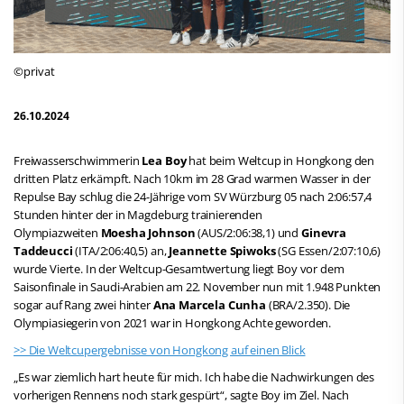
©privat
26.10.2024
Freiwasserschwimmerin
Lea Boy
hat beim Weltcup in Hongkong den
dritten Platz erkämpft. Nach 10km im 28 Grad warmen Wasser in der
Repulse Bay schlug die 24-Jährige vom SV Würzburg 05 nach 2:06:57,4
Stunden hinter der in Magdeburg trainierenden
Olympiazweiten
Moesha Johnson
(AUS/2:06:38,1) und
Ginevra
Taddeucci
(ITA/2:06:40,5) an,
Jeannette Spiwoks
(SG Essen/2:07:10,6)
wurde Vierte. In der Weltcup-Gesamtwertung liegt Boy vor dem
Saisonfinale in Saudi-Arabien am 22. November nun mit 1.948 Punkten
sogar auf Rang zwei hinter
Ana Marcela Cunha
(BRA/2.350). Die
Olympiasiegerin von 2021 war in Hongkong Achte geworden.
>> Die Weltcupergebnisse von Hongkong auf einen Blick
„Es war ziemlich hart heute für mich. Ich habe die Nachwirkungen des
vorherigen Rennens noch stark gespürt“, sagte Boy im Ziel. Nach