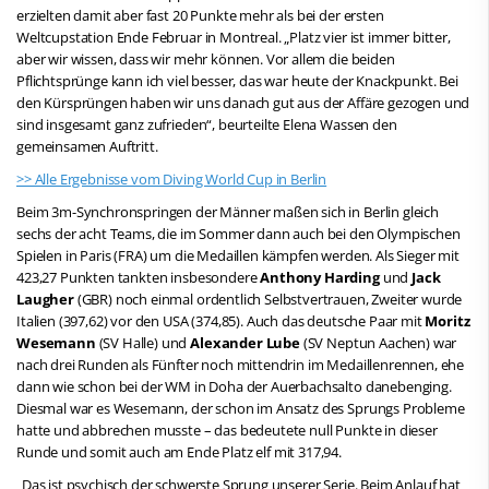
erzielten damit aber fast 20 Punkte mehr als bei der ersten
Weltcupstation Ende Februar in Montreal. „Platz vier ist immer bitter,
aber wir wissen, dass wir mehr können. Vor allem die beiden
Pflichtsprünge kann ich viel besser, das war heute der Knackpunkt. Bei
den Kürsprüngen haben wir uns danach gut aus der Affäre gezogen und
sind insgesamt ganz zufrieden“, beurteilte Elena Wassen den
gemeinsamen Auftritt.
>> Alle Ergebnisse vom Diving World Cup in Berlin
Beim 3m-Synchronspringen der Männer maßen sich in Berlin gleich
sechs der acht Teams, die im Sommer dann auch bei den Olympischen
Spielen in Paris (FRA) um die Medaillen kämpfen werden. Als Sieger mit
423,27 Punkten tankten insbesondere
Anthony Harding
und
Jack
Laugher
(GBR) noch einmal ordentlich Selbstvertrauen, Zweiter wurde
Italien (397,62) vor den USA (374,85). Auch das deutsche Paar mit
Moritz
Wesemann
(SV Halle) und
Alexander Lube
(SV Neptun Aachen) war
nach drei Runden als Fünfter noch mittendrin im Medaillenrennen, ehe
dann wie schon bei der WM in Doha der Auerbachsalto danebenging.
Diesmal war es Wesemann, der schon im Ansatz des Sprungs Probleme
hatte und abbrechen musste – das bedeutete null Punkte in dieser
Runde und somit auch am Ende Platz elf mit 317,94.
„Das ist psychisch der schwerste Sprung unserer Serie. Beim Anlauf hat