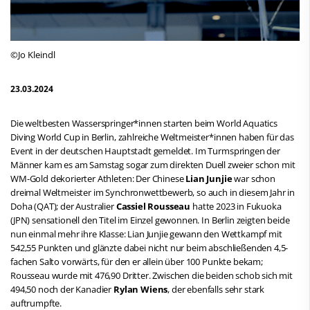
©Jo Kleindl
23.03.2024
Die weltbesten Wasserspringer*innen starten beim World Aquatics
Diving World Cup in Berlin, zahlreiche Weltmeister*innen haben für das
Event in der deutschen Hauptstadt gemeldet. Im Turmspringen der
Männer kam es am Samstag sogar zum direkten Duell zweier schon mit
WM-Gold dekorierter Athleten: Der Chinese
Lian Junjie
war schon
dreimal Weltmeister im Synchronwettbewerb, so auch in diesem Jahr in
Doha (QAT); der Australier
Cassiel Rousseau
hatte 2023 in Fukuoka
(JPN) sensationell den Titel im Einzel gewonnen. In Berlin zeigten beide
nun einmal mehr ihre Klasse: Lian Junjie gewann den Wettkampf mit
542,55 Punkten und glänzte dabei nicht nur beim abschließenden 4,5-
fachen Salto vorwärts, für den er allein über 100 Punkte bekam;
Rousseau wurde mit 476,90 Dritter. Zwischen die beiden schob sich mit
494,50 noch der Kanadier
Rylan Wiens
, der ebenfalls sehr stark
auftrumpfte.