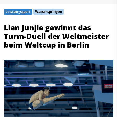
Schwimmen
Leistungssport
Wasserspringen
Freiwasserschwimmen
Wasserspringen
Lian Junjie gewinnt das
Wasserball
Turm-Duell der Weltmeister
Synchronschwimmen
Masterssport
beim Weltcup in Berlin
Kontakt
Deutscher Schwimm-Verband e.V.
Korbacher Straße 93
D-34132 Kassel
Fax: +49 561 94083-15
info@dsv.de