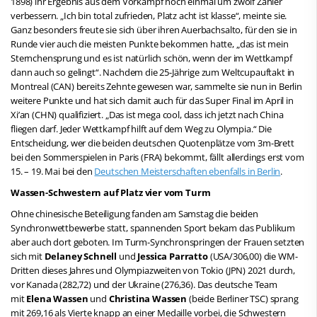
1898) ihr Ergebnis aus dem Vorkampf noch einmal um zwölf Zähler
verbessern. „Ich bin total zufrieden, Platz acht ist klasse“, meinte sie.
Ganz besonders freute sie sich über ihren Auerbachsalto, für den sie in
Runde vier auch die meisten Punkte bekommen hatte, „das ist mein
Sternchensprung und es ist natürlich schön, wenn der im Wettkampf
dann auch so gelingt“. Nachdem die 25-Jährige zum Weltcupauftakt in
Montreal (CAN) bereits Zehnte gewesen war, sammelte sie nun in Berlin
weitere Punkte und hat sich damit auch für das Super Final im April in
Xi’an (CHN) qualifiziert. „Das ist mega cool, dass ich jetzt nach China
fliegen darf. Jeder Wettkampf hilft auf dem Weg zu Olympia.“ Die
Entscheidung, wer die beiden deutschen Quotenplätze vom 3m-Brett
bei den Sommerspielen in Paris (FRA) bekommt, fällt allerdings erst vom
15. – 19. Mai bei den
Deutschen Meisterschaften ebenfalls in Berlin
.
Wassen-Schwestern auf Platz vier vom Turm
Ohne chinesische Beteiligung fanden am Samstag die beiden
Synchronwettbewerbe statt, spannenden Sport bekam das Publikum
aber auch dort geboten. Im Turm-Synchronspringen der Frauen setzten
sich mit
Delaney Schnell
und
Jessica Parratto
(USA/306,00) die WM-
Dritten dieses Jahres und Olympiazweiten von Tokio (JPN) 2021 durch,
vor Kanada (282,72) und der Ukraine (276,36). Das deutsche Team
mit
Elena Wassen
und
Christina Wassen
(beide Berliner TSC) sprang
mit 269,16 als Vierte knapp an einer Medaille vorbei, die Schwestern