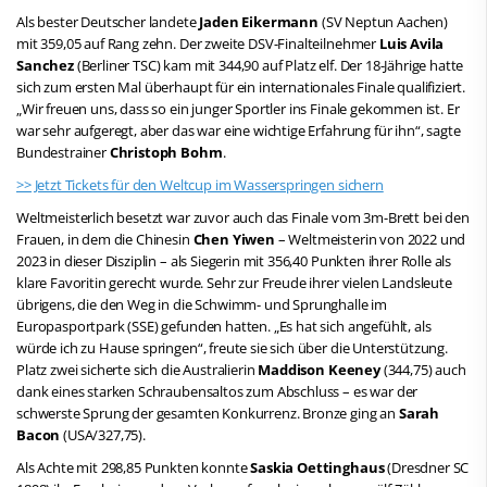
Als bester Deutscher landete
Jaden Eikermann
(SV Neptun Aachen)
mit 359,05 auf Rang zehn. Der zweite DSV-Finalteilnehmer
Luis Avila
Sanchez
(Berliner TSC) kam mit 344,90 auf Platz elf. Der 18-Jährige hatte
sich zum ersten Mal überhaupt für ein internationales Finale qualifiziert.
„Wir freuen uns, dass so ein junger Sportler ins Finale gekommen ist. Er
war sehr aufgeregt, aber das war eine wichtige Erfahrung für ihn“, sagte
Bundestrainer
Christoph Bohm
.
>> Jetzt Tickets für den Weltcup im Wasserspringen sichern
Weltmeisterlich besetzt war zuvor auch das Finale vom 3m-Brett bei den
Frauen, in dem die Chinesin
Chen Yiwen
– Weltmeisterin von 2022 und
2023 in dieser Disziplin – als Siegerin mit 356,40 Punkten ihrer Rolle als
klare Favoritin gerecht wurde. Sehr zur Freude ihrer vielen Landsleute
übrigens, die den Weg in die Schwimm- und Sprunghalle im
Europasportpark (SSE) gefunden hatten. „Es hat sich angefühlt, als
würde ich zu Hause springen“, freute sie sich über die Unterstützung.
Platz zwei sicherte sich die Australierin
Maddison Keeney
(344,75) auch
dank eines starken Schraubensaltos zum Abschluss – es war der
schwerste Sprung der gesamten Konkurrenz. Bronze ging an
Sarah
Bacon
(USA/327,75).
Als Achte mit 298,85 Punkten konnte
Saskia Oettinghaus
(Dresdner SC