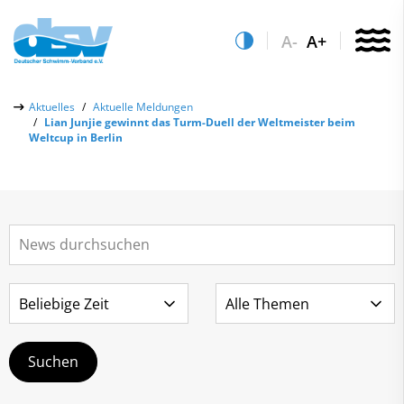
A-
A+
Über uns
Aktuelles
Aktuelle Meldungen
Lian Junjie gewinnt das Turm-Duell der Weltmeister beim
Aktuelles
Weltcup in Berlin
Aktuelle Meldungen
Quicklinks
Social-Media-Wall
Vereinsfinder
Leistungs- & Wettkampfsport
Lizenzwesen
Schwimmen lernen
Zentrale Hinweisstelle
Anti-Doping
Sportentwicklung
Recht auf sicheren Schwimmsport
Service
Abteilungen
Kontakt