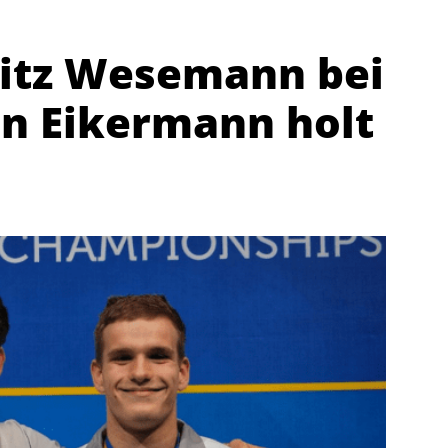
ritz Wesemann bei
en Eikermann holt
Abteilungen
K