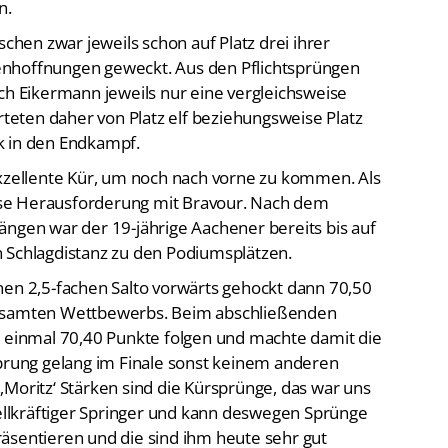
n.
en zwar jeweils schon auf Platz drei ihrer
enhoffnungen geweckt. Aus den Pflichtsprüngen
 Eikermann jeweils nur eine vergleichsweise
arteten daher von Platz elf beziehungsweise Platz
k in den Endkampf.
exzellente Kür, um noch nach vorne zu kommen. Als
se Herausforderung mit Bravour. Nach dem
ängen war der 19-jährige Aachener bereits bis auf
 Schlagdistanz zu den Podiumsplätzen.
nen 2,5-fachen Salto vorwärts gehockt dann 70,50
gesamten Wettbewerbs. Beim abschließenden
h einmal 70,40 Punkte folgen und machte damit die
Sprung gelang im Finale sonst keinem anderen
„Moritz‘ Stärken sind die Kürsprünge, das war uns
nellkräftiger Springer und kann deswegen Sprünge
äsentieren und die sind ihm heute sehr gut