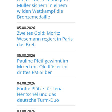
Müller sichern in einem
utscher Schwimm-Verband e.V.
wilden Wettkampf die
rbacher Straße 93
Bronzemedaille
34132 Kassel
05.08.2026
x: +49 561 94083-15
Zweites Gold: Moritz
info@dsv.de
Wesemann regiert in Paris
das Brett
05.08.2026
Pauline Pfeif gewinnt im
Mixed mit Ole Rösler ihr
drittes EM-Silber
04.08.2026
Fünfte Plätze für Lena
Hentschel und das
deutsche Turm-Duo
03.08.2026