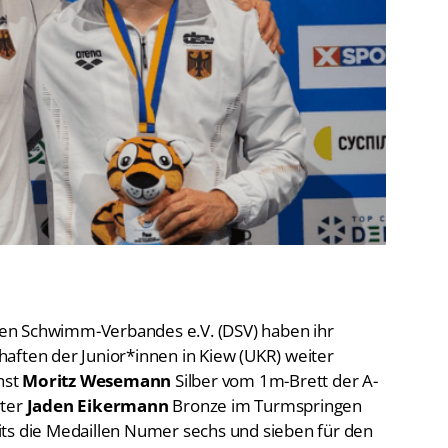
De
Schwimmen
Ko
Freiwasserschwimmen
D-
Wasserspringen
Wasserball
Fa
Synchronschwimmen
Masterssport
en Schwimm-Verbandes e.V. (DSV) haben ihr
aften der Junior*innen in Kiew (UKR) weiter
hst
Moritz Wesemann
Silber vom 1m-Brett der A-
rter
Jaden Eikermann
Bronze im Turmspringen
its die Medaillen Numer sechs und sieben für den