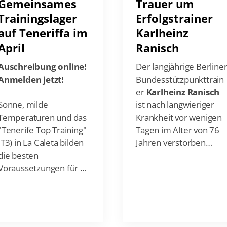
Gemeinsames
Trauer um
Trainingslager
Erfolgstrainer
auf Teneriffa im
Karlheinz
April
Ranisch
Auschreibung online!
Der langjährige Berline
Anmelden jetzt!
Bundesstützpunkttrain
er
Karlheinz Ranisch
Sonne, milde
ist nach langwieriger
Temperaturen und das
Krankheit vor wenigen
"Tenerife Top Training"
Tagen im Alter von 76
(T3) in La Caleta bilden
Jahren verstorben…
die besten
Voraussetzungen für …