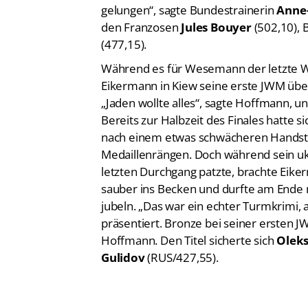
gelungen“, sagte Bundestrainerin
Anne
den Franzosen
Jules Bouyer
(502,10), 
(477,15).
Während es für Wesemann der letzte W
Eikermann in Kiew seine erste JWM über
„Jaden wollte alles“, sagte Hoffmann, 
Bereits zur Halbzeit des Finales hatte s
nach einem etwas schwächeren Handsta
Medaillenrängen. Doch während sein u
letzten Durchgang patzte, brachte Eik
sauber ins Becken und durfte am Ende 
jubeln. „Das war ein echter Turmkrimi, 
präsentiert. Bronze bei seiner ersten JWM
Hoffmann. Den Titel sicherte sich
Oleks
Gulidov
(RUS/427,55).