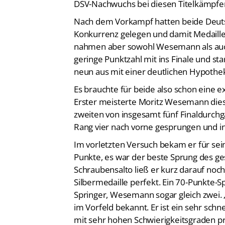
DSV-Nachwuchs bei diesen Titelkämpfe
Nach dem Vorkampf hatten beide Deutsch
Konkurrenz gelegen und damit Medaill
nahmen aber sowohl Wesemann als auch
geringe Punktzahl mit ins Finale und st
neun aus mit einer deutlichen Hypothe
Es brauchte für beide also schon eine 
Erster meisterte Moritz Wesemann die
zweiten von insgesamt fünf Finaldurchg
Rang vier nach vorne gesprungen und in
Im vorletzten Versuch bekam er für sei
Punkte, es war der beste Sprung des 
Schraubensalto ließ er kurz darauf noc
Silbermedaille perfekt. Ein 70-Punkte-
Springer, Wesemann sogar gleich zwei. 
im Vorfeld bekannt. Er ist ein sehr sch
mit sehr hohen Schwierigkeitsgraden pr