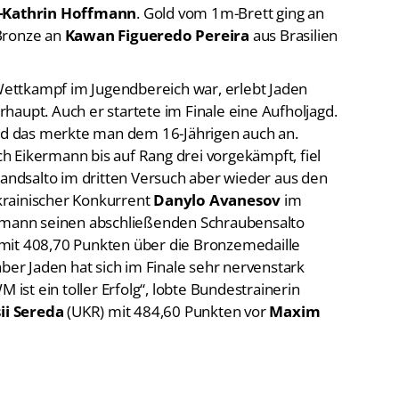
-Kathrin Hoffmann
. Gold vom 1m-Brett ging an
Bronze an
Kawan Figueredo Pereira
aus Brasilien
ettkampf im Jugendbereich war, erlebt Jaden
haupt. Auch er startete im Finale eine Aufholjagd.
und das merkte man dem 16-Jährigen auch an.
ich Eikermann bis auf Rang drei vorgekämpft, fiel
ndsalto im dritten Versuch aber wieder aus den
krainischer Konkurrent
Danylo Avanesov
im
ermann seinen abschließenden Schraubensalto
mit 408,70 Punkten über die Bronzemedaille
aber Jaden hat sich im Finale sehr nervenstark
 ist ein toller Erfolg“, lobte Bundestrainerin
ii Sereda
(UKR) mit 484,60 Punkten vor
Maxim