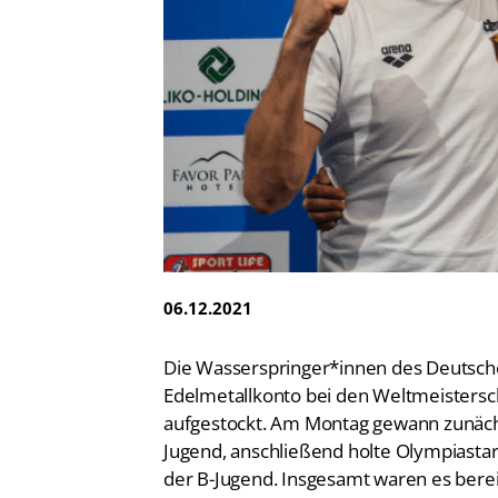
Vereinsfinder
Lizenzwesen
Zentrale Hinweisstelle
Anti-Doping
Recht auf sicheren Schwimmsport
06.12.2021
Die Wasserspringer*innen des Deutsch
Edelmetallkonto bei den Weltmeistersch
aufgestockt. Am Montag gewann zunäc
Jugend, anschließend holte Olympiasta
der B-Jugend. Insgesamt waren es bere