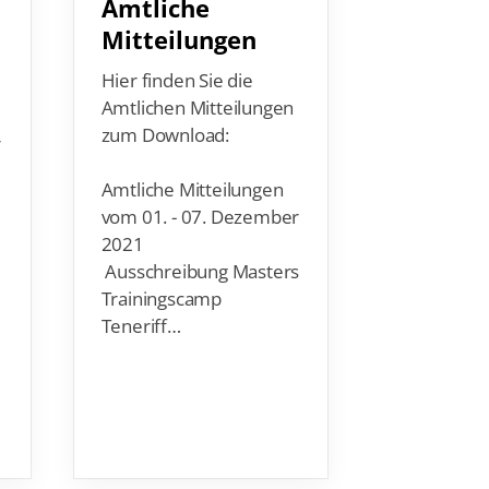
Pauline
Amtliche
gewinnt
Mitteilungen
JWM di
Hier finden Sie die
Silberm
Amtlichen Mitteilungen
vom T
zum Download:
r
Bei den
Amtliche Mitteilungen
Weltmeist
vom 01. - 07. Dezember
der Junior
2021
Kiew (UKR)
Ausschreibung Masters
gerade kei
Trainingscamp
eine Medai
Teneriff…
Deutsche
Verband e.