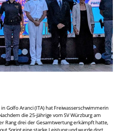
De
Schwimmen
Ko
Freiwasserschwimmen
D-
Wasserspringen
Wasserball
Fa
Synchronschwimmen
Masterssport
in Golfo Aranci (ITA) hat Freiwasserschwimmerin
 Nachdem die 25-Jährige vom SV Würzburg am
ter Rang drei der Gesamtwertung erkämpft hatte,
ut Sprint eine starke Leistung und wurde dort