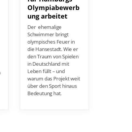
Olympiabewerb
Carmel
ung arbeitet
Drei Finals
Jeremias P
Der ehemalige
Gretchen 
Schwimmer bringt
und Huber
olympisches Feuer in
gewinnen 
die Hansestadt. Wie er
Meeting.
den Traum von Spielen
in Deutschland mit
Leben füllt – und
n
warum das Projekt weit
über den Sport hinaus
Bedeutung hat.