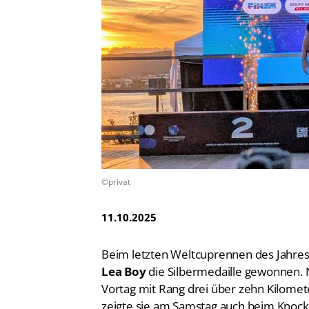
Vereinsfinder
Lizenzwesen
Zentrale Hinweisstelle
Anti-Doping
Recht auf sicheren Schwimmsport
©privat
11.10.2025
Beim letzten Weltcuprennen des Jahres 
Lea Boy
die Silbermedaille gewonnen.
Vortag mit Rang drei über zehn Kilome
zeigte sie am Samstag auch beim Knocko