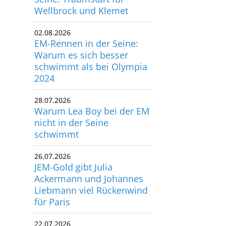
Wellbrock und Klemet
utscher Schwimm-Verband e.V.
rbacher Straße 93
02.08.2026
34132 Kassel
EM-Rennen in der Seine:
Warum es sich besser
x: +49 561 94083-15
schwimmt als bei Olympia
info@dsv.de
2024
28.07.2026
Warum Lea Boy bei der EM
nicht in der Seine
schwimmt
26.07.2026
JEM-Gold gibt Julia
Ackermann und Johannes
Liebmann viel Rückenwind
für Paris
22.07.2026