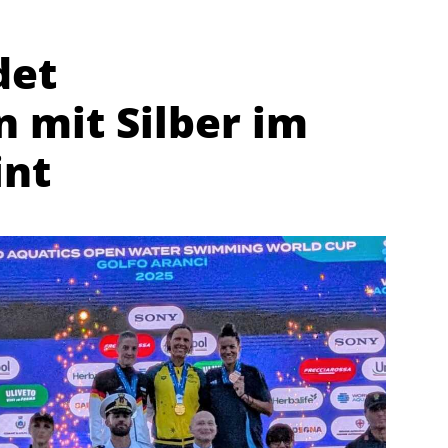
det
 mit Silber im
int
Abteilungen
K