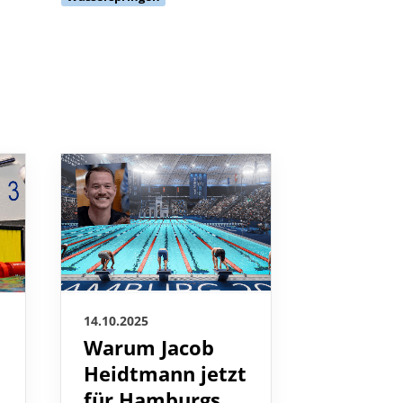
14.10.2025
13.10.2025
Warum Jacob
Dritte 
Heidtmann jetzt
für Ann
für Hamburgs
beim W