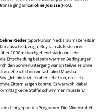
Bronze ging an
Caroline Jouisse
(FRA).
Celine Rieder
(Sport-Union Neckarsulm) bereits in
m ausschied, zeigte Boy sich als Erste ihres
s über 1000m durchgehend stark und sehr
iel die Entscheidung bei sehr warmen Bedingungen
urch den Sonnenuntergang war ich teilweise ohne
lten, ehe ich dann einfach blind Moesha
. „Ich bin letztlich aber sehr froh, dass ich
ohne Zittern zeigen konnte. Es war wohl dabei
 Vormittag keine Staffel schwimmen mussten.“
 ein dicht gepacktes Programm. Die Mixedstaffel