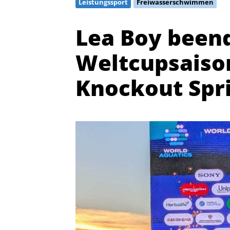
Leistungssport
Freiwasserschwimmen
Lea Boy been
Weltcupsaison
Knockout Spr
Quicklinks