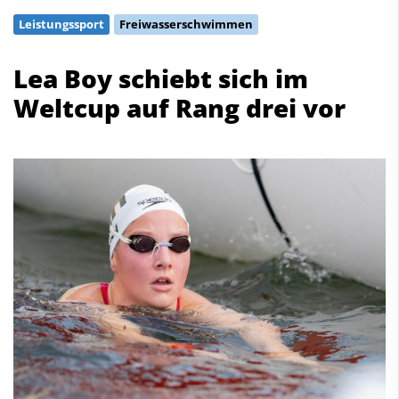
Schwimmen
Leistungssport
Freiwasserschwimmen
Freiwasserschwimmen
Wasserspringen
Lea Boy schiebt sich im
Wasserball
Weltcup auf Rang drei vor
Synchronschwimmen
Masterssport
Kontakt
Deutscher Schwimm-Verband e.V.
Korbacher Straße 93
D-34132 Kassel
Fax: +49 561 94083-15
info@dsv.de