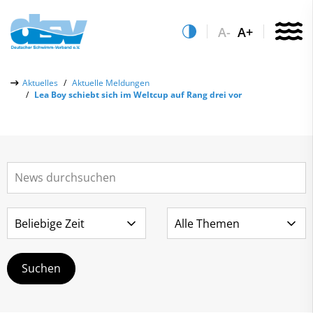
A-
A+
Über uns
Aktuelles
Aktuelle Meldungen
Lea Boy schiebt sich im Weltcup auf Rang drei vor
Aktuelles
Aktuelle Meldungen
Quicklinks
Social-Media-Wall
Vereinsfinder
Leistungs- & Wettkampfsport
Lizenzwesen
Schwimmen lernen
Zentrale Hinweisstelle
Anti-Doping
Sportentwicklung
Recht auf sicheren Schwimmsport
Service
Abteilungen
Kontakt