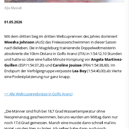
©Jo Kleindl
01.05.2026
Mit dem dritten Sieg im dritten Weltcuprennen des Jahres dominiert
Moesha Johnson
(AUS) das Freiwasserschwimmen in dieser Saison
nach Belieben. Die in Magdeburg trainierende Doppelweltmeisterin
absolvierte die 10km-Distanz in Golfo Aranci (ITA) in 1:54:12,10 Stunden
und hatte so über eine halbe Minute Vorsprung vor
Angela Martinez-
Guillen
(ESP/1:54:37,20) und
Caroline Jouisse
(FRA/1:54:38,60). Im
Endspurt der Verfolgergruppe verpasste
Lea Boy
(1:54:40,00) als Vierte
eine Podestplatzierung nur ganz knapp.
>> Alle Weltcupergebnisse in Golfo Aranci
„Die Männer sind früh bei 18,7 Grad Wassertemperatur ohne
Neoprenanzug geschwommen, bei uns wurden am Mittag dann nur
noch 17,6 Grad gemessen. Manch eine musste dann schnell mal ins
Hotel, um den Neo zu holen. Ich selber habe dann auch noch