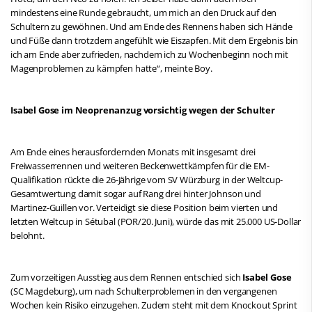
mindestens eine Runde gebraucht, um mich an den Druck auf den
Schultern zu gewöhnen. Und am Ende des Rennens haben sich Hände
und Füße dann trotzdem angefühlt wie Eiszapfen. Mit dem Ergebnis bin
ich am Ende aber zufrieden, nachdem ich zu Wochenbeginn noch mit
Magenproblemen zu kämpfen hatte“, meinte Boy.
Isabel Gose im Neoprenanzug vorsichtig wegen der Schulter
Am Ende eines herausfordernden Monats mit insgesamt drei
Freiwasserrennen und weiteren Beckenwettkämpfen für die EM-
Qualifikation rückte die 26-Jährige vom SV Würzburg in der Weltcup-
Gesamtwertung damit sogar auf Rang drei hinter Johnson und
Martinez-Guillen vor. Verteidigt sie diese Position beim vierten und
letzten Weltcup in Sétubal (POR/20. Juni), würde das mit 25.000 US-Dollar
belohnt.
Zum vorzeitigen Ausstieg aus dem Rennen entschied sich
Isabel Gose
(SC Magdeburg), um nach Schulterproblemen in den vergangenen
Wochen kein Risiko einzugehen. Zudem steht mit dem Knockout Sprint