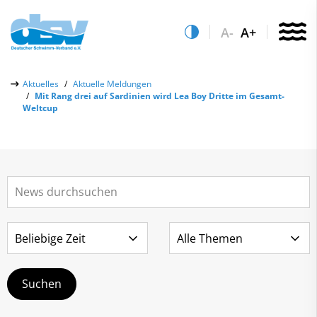
A-
A+
Über uns
Aktuelles
Aktuelle Meldungen
Mit Rang drei auf Sardinien wird Lea Boy Dritte im Gesamt-
Aktuelles
Weltcup
Aktuelle Meldungen
Quicklinks
Social-Media-Wall
Vereinsfinder
Leistungs- & Wettkampfsport
Lizenzwesen
Schwimmen lernen
Zentrale Hinweisstelle
Anti-Doping
Sportentwicklung
Recht auf sicheren Schwimmsport
Service
Abteilungen
Kontakt