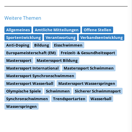
Weitere Themen
Allgemeines
Amtliche Mitteilungen
Offene Stellen
Sportentwicklung
Verantwortung
Verbandsentwicklung
Anti-Doping
Bildung
Eisschwimmen
Europameisterschaft (EM)
Freizeit- & Gesundheitssport
Masterssport
Masterssport Bildung
Masterssport International
Masterssport Schwimmen
Masterssport Synchronschwimmen
Masterssport Wasserball
Masterssport Wasserspringen
Olympische Spiele
Schwimmen
Sicherer Schwimmsport
Synchronschwimmen
Trendsportarten
Wasserball
Wasserspringen