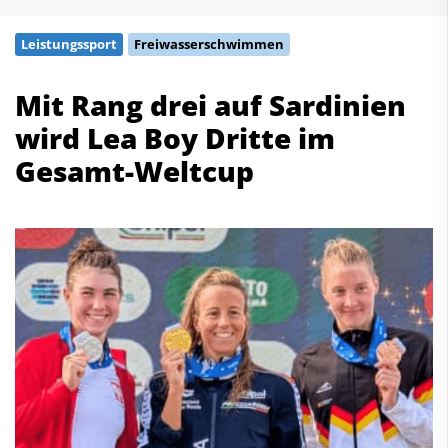
Schwimmen
Leistungssport
Freiwasserschwimmen
Freiwasserschwimmen
Wasserspringen
Mit Rang drei auf Sardinien
Wasserball
wird Lea Boy Dritte im
Synchronschwimmen
Masterssport
Gesamt-Weltcup
Kontakt
Deutscher Schwimm-Verband e.V.
Korbacher Straße 93
D-34132 Kassel
Fax: +49 561 94083-15
info@dsv.de