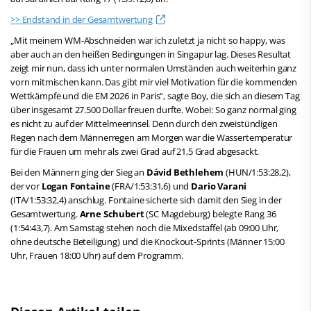
>> Endstand in der Gesamtwertung
„Mit meinem WM-Abschneiden war ich zuletzt ja nicht so happy, was
aber auch an den heißen Bedingungen in Singapur lag. Dieses Resultat
zeigt mir nun, dass ich unter normalen Umständen auch weiterhin ganz
vorn mitmischen kann. Das gibt mir viel Motivation für die kommenden
Wettkämpfe und die EM 2026 in Paris“, sagte Boy, die sich an diesem Tag
über insgesamt 27.500 Dollar freuen durfte. Wobei: So ganz normal ging
es nicht zu auf der Mittelmeerinsel. Denn durch den zweistündigen
Regen nach dem Männerregen am Morgen war die Wassertemperatur
für die Frauen um mehr als zwei Grad auf 21,5 Grad abgesackt.
Bei den Männern ging der Sieg an
Dávid Bethlehem
(HUN/1:53:28,2),
der vor
Logan Fontaine
(FRA/1:53:31,6) und
Dario Varani
(ITA/1:53:32,4) anschlug. Fontaine sicherte sich damit den Sieg in der
Gesamtwertung.
Arne Schubert
(SC Magdeburg) belegte Rang 36
(1:54:43,7). Am Samstag stehen noch die Mixedstaffel (ab 09:00 Uhr,
ohne deutsche Beteiligung) und die Knockout-Sprints (Männer 15:00
Uhr, Frauen 18:00 Uhr) auf dem Programm.