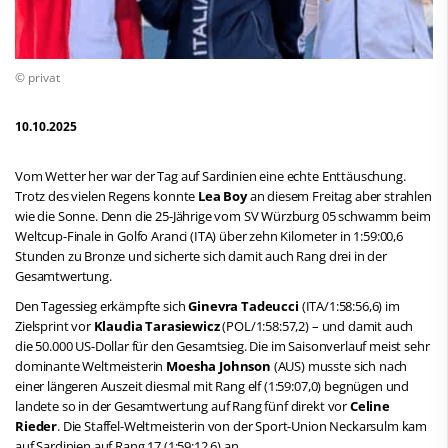
© privat
10.10.2025
Vom Wetter her war der Tag auf Sardinien eine echte Enttäuschung.
Trotz des vielen Regens konnte
Lea Boy
an diesem Freitag aber strahlen
wie die Sonne. Denn die 25-Jährige vom SV Würzburg 05 schwamm beim
Weltcup-Finale in Golfo Aranci (ITA) über zehn Kilometer in 1:59:00,6
Stunden zu Bronze und sicherte sich damit auch Rang drei in der
Gesamtwertung.
Den Tagessieg erkämpfte sich
Ginevra Tadeucci
(ITA/1:58:56,6) im
Zielsprint vor
Klaudia Tarasiewicz
(POL/1:58:57,2) – und damit auch
die 50.000 US-Dollar für den Gesamtsieg. Die im Saisonverlauf meist sehr
dominante Weltmeisterin
Moesha Johnson
(AUS) musste sich nach
einer längeren Auszeit diesmal mit Rang elf (1:59:07,0) begnügen und
landete so in der Gesamtwertung auf Rang fünf direkt vor
Celine
Rieder
. Die Staffel-Weltmeisterin von der Sport-Union Neckarsulm kam
auf Sardinien auf Rang 17 (1:59:12,6) an.