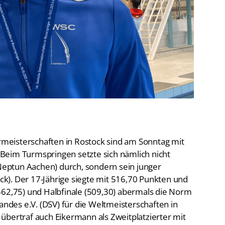
De
Schwimmen
Ko
Freiwasserschwimmen
D-
Wasserspringen
Wasserball
Fa
Synchronschwimmen
Masterssport
meisterschaften in Rostock sind am Sonntag mit
Beim Turmspringen setzte sich nämlich nicht
Neptun Aachen) durch, sondern sein junger
k). Der 17-Jährige siegte mit 516,70 Punkten und
462,75) und Halbfinale (509,30) abermals die Norm
des e.V. (DSV) für die Weltmeisterschaften in
er übertraf auch Eikermann als Zweitplatzierter mit