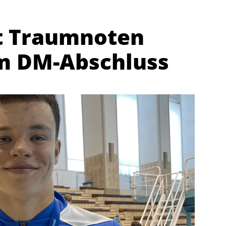
it Traumnoten
m DM-Abschluss
Abteilungen
K