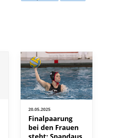
20.05.2025
19.05.2025
Finalpaarung
DSV no
bei den Frauen
Teams f
steht: Spandaus
EM und