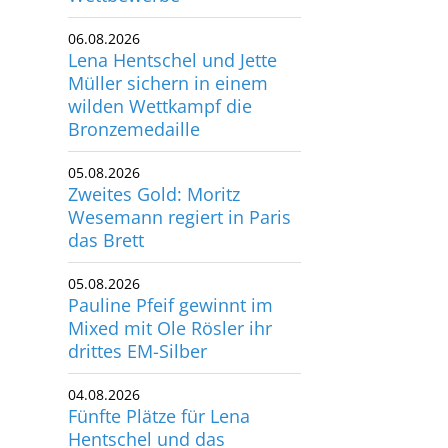
utscher Schwimm-Verband e.V.
06.08.2026
rbacher Straße 93
Lena Hentschel und Jette
34132 Kassel
Müller sichern in einem
wilden Wettkampf die
Bronzemedaille
x: +49 561 94083-15
info@dsv.de
05.08.2026
Zweites Gold: Moritz
Wesemann regiert in Paris
das Brett
05.08.2026
Pauline Pfeif gewinnt im
Mixed mit Ole Rösler ihr
drittes EM-Silber
04.08.2026
Fünfte Plätze für Lena
Hentschel und das