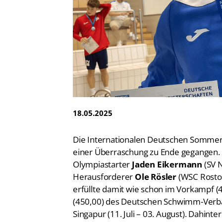
Vereinsfinder
Lizenzwesen
Zentrale Hinweisstelle
Anti-Doping
Recht auf sicheren Schwimmsport
18.05.2025
Die Internationalen Deutschen Sommer
einer Überraschung zu Ende gegangen. 
Olympiastarter
Jaden Eikermann
(SV 
Herausforderer
Ole Rösler
(WSC Rostoc
erfüllte damit wie schon im Vorkampf (
(450,00) des Deutschen Schwimm-Verban
Singapur (11. Juli – 03. August). Dahint