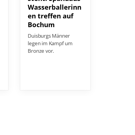
Wasserballerinn
Wasser
en treffen auf
Auch für d
Bochum
das Aufgeb
Rösler ist 
Duisburgs Männer
Meistersch
legen im Kampf um
Einsatz.
Bronze vor.