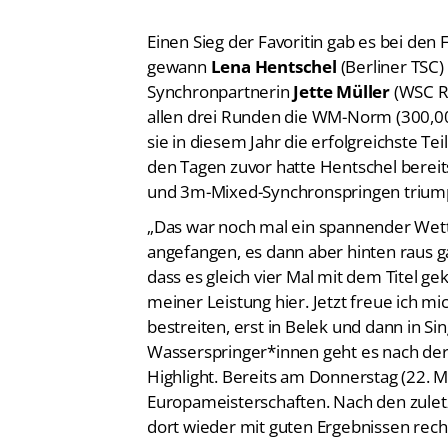
Einen Sieg der Favoritin gab es bei de
gewann
Lena Hentschel
(Berliner TSC)
Synchronpartnerin
Jette Müller
(WSC Ro
allen drei Runden die WM-Norm (300,00).
sie in diesem Jahr die erfolgreichste 
den Tagen zuvor hatte Hentschel bere
und 3m-Mixed-Synchronspringen triump
„Das war noch mal ein spannender Wettk
angefangen, es dann aber hinten raus g
dass es gleich vier Mal mit dem Titel gek
meiner Leistung hier. Jetzt freue ich 
bestreiten, erst in Belek und dann in S
Wasserspringer*innen geht es nach der
Highlight. Bereits am Donnerstag (22. Ma
Europameisterschaften. Nach den zulet
dort wieder mit guten Ergebnissen rec