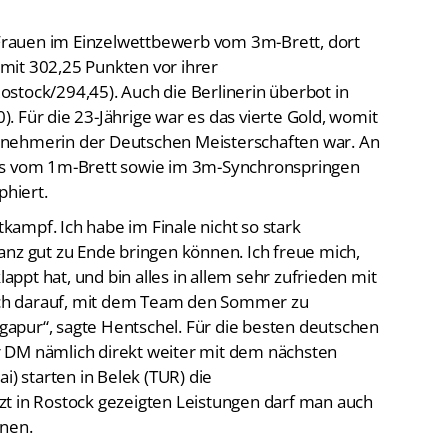
n Frauen im Einzelwettbewerb vom 3m-Brett, dort
 mit 302,25 Punkten vor ihrer
stock/294,45). Auch die Berlinerin überbot in
 Für die 23-Jährige war es das vierte Gold, womit
Teilnehmerin der Deutschen Meisterschaften war. An
its vom 1m-Brett sowie im 3m-Synchronspringen
hiert.
ampf. Ich habe im Finale nicht so stark
anz gut zu Ende bringen können. Ich freue mich,
lappt hat, und bin alles in allem sehr zufrieden mit
mich darauf, mit dem Team den Sommer zu
ingapur“, sagte Hentschel. Für die besten deutschen
 DM nämlich direkt weiter mit dem nächsten
i) starten in Belek (TUR) die
zt in Rostock gezeigten Leistungen darf man auch
hnen.