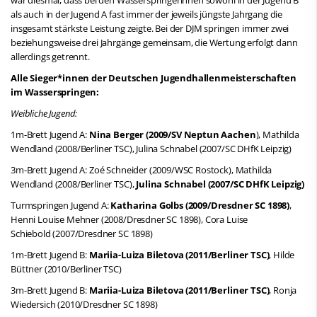
als auch in der Jugend A fast immer der jeweils jüngste Jahrgang die
insgesamt stärkste Leistung zeigte. Bei der DJM springen immer zwei
beziehungsweise drei Jahrgänge gemeinsam, die Wertung erfolgt dann
allerdings getrennt.
Alle Sieger*innen der Deutschen Jugendhallenmeisterschaften
im Wasserspringen:
Weibliche Jugend:
1m-Brett Jugend A:
Nina Berger (2009/SV Neptun Aachen
), Mathilda
Wendland (2008/Berliner TSC), Julina Schnabel (2007/SC DHfK Leipzig)
3m-Brett Jugend A: Zoé Schneider (2009/WSC Rostock), Mathilda
Wendland (2008/Berliner TSC),
Julina Schnabel (2007/SC DHfK Leipzig)
Turmspringen Jugend A:
Katharina Golbs (2009/Dresdner SC 1898)
,
Henni Louise Mehner (2008/Dresdner SC 1898), Cora Luise
Schiebold (2007/Dresdner SC 1898)
1m-Brett Jugend B:
Mariia-Luiza Biletova (2011/Berliner TSC)
, Hilde
Büttner (2010/Berliner TSC)
3m-Brett Jugend B:
Mariia-Luiza Biletova (2011/Berliner TSC)
, Ronja
Wiedersich (2010/Dresdner SC 1898)