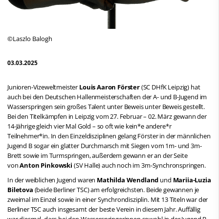
©Laszlo Balogh
03.03.2025
Junioren-Vizeweltmeister
Louis Aaron Förster
(SC DHfK Leipzig) hat
auch bei den Deutschen Hallenmeisterschaften der A- und B-Jugend im
Wasserspringen sein großes Talent unter Beweis unter Beweis gestellt.
Bei den Titelkämpfen in Leipzig vom 27. Februar – 02. März gewann der
14-Jährige gleich vier Mal Gold – so oft wie kein*e andere*r
Teilnehmer*in. In den Einzeldisziplinen gelang Förster in der männlichen
Jugend B sogar ein glatter Durchmarsch mit Siegen vom 1m- und 3m-
Brett sowie im Turmspringen, außerdem gewann er an der Seite
von
Anton Pinkowski
(SV Halle) auch noch im 3m-Synchronspringen.
In der weiblichen Jugend waren
Mathilda Wendland
und
Mariia-Luzia
Biletova
(beide Berliner TSC) am erfolgreichsten. Beide gewannen je
zweimal im Einzel sowie in einer Synchrondisziplin. Mit 13 Titeln war der
Berliner TSC auch insgesamt der beste Verein in diesem Jahr. Auffällig
war diesmal, dass bei den Wasserspringerinnen sowohl in der Jugend B