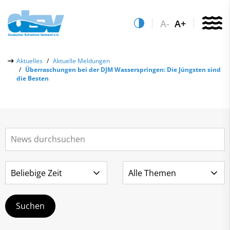
A-
A+
Über uns
Aktuelles
Aktuelle Meldungen
Überraschungen bei der DJM Wasserspringen: Die Jüngsten sind
Aktuelles
die Besten
Aktuelle Meldungen
Quicklinks
Social-Media-Wall
Vereinsfinder
Leistungs- & Wettkampfsport
Lizenzwesen
Schwimmen lernen
Zentrale Hinweisstelle
Anti-Doping
Sportentwicklung
Recht auf sicheren Schwimmsport
Service
Abteilungen
Kontakt