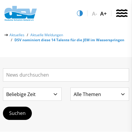
A-
A+
Über uns
Aktuelles
Aktuelle Meldungen
DSV nominiert diese 14 Talente für die JEM im Wasserspringen
Aktuelles
Aktuelle Meldungen
Quicklinks
Social-Media-Wall
Vereinsfinder
Leistungs- & Wettkampfsport
Lizenzwesen
Schwimmen lernen
Zentrale Hinweisstelle
Anti-Doping
Sportentwicklung
Recht auf sicheren Schwimmsport
Service
Abteilungen
Kontakt