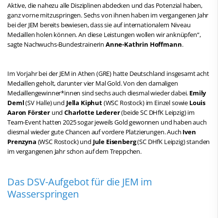
Aktive, die nahezu alle Disziplinen abdecken und das Potenzial haben,
ganz vorne mitzuspringen. Sechs von ihnen haben im vergangenen Jahr
bei der JEM bereits bewiesen, dass sie auf internationalem Niveau
Medaillen holen können. An diese Leistungen wollen wir anknüpfen“,
sagte Nachwuchs-Bundestrainerin
Anne-Kathrin Hoffmann
.
Im Vorjahr bei der JEM in Athen (GRE) hatte Deutschland insgesamt acht
Medaillen geholt, darunter vier Mal Gold. Von den damaligen
Medaillengewinner*innen sind sechs auch diesmal wieder dabei.
Emily
Deml
(SV Halle) und
Jella Kiphut
(WSC Rostock) im Einzel sowie
Louis
Aaron Förster
und
Charlotte Lederer
(beide SC DHfK Leipzig) im
Team-Event hatten 2025 sogar jeweils Gold gewonnen und haben auch
diesmal wieder gute Chancen auf vordere Platzierungen. Auch
Iven
Prenzyna
(WSC Rostock) und
Jule Eisenberg
(SC DHfK Leipzig) standen
im vergangenen Jahr schon auf dem Treppchen.
Das DSV-Aufgebot für die JEM im
Wasserspringen