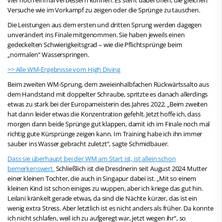
Versuche wie im Vorkampf zu zeigen oder die Sprünge zu tauschen.
Die Leistungen aus dem ersten und dritten Sprung werden dagegen
unverändert ins Finale mitgenommen. Sie haben jeweils einen
gedeckelten Schwierigkeitsgrad – wie die Pflichtsprünge beim
„normalen“ Wasserspringen.
>> Alle WM-Ergebnisse vom High Diving
Beim zweiten WM-Sprung, dem zweieinhalbfachen Rückwärtssalto aus
dem Handstand mit doppelter Schraube, spritzte es danach allerdings
etwas zu stark bei der Europameisterin des Jahres 2022. „Beim zweiten
hat dann leider etwas die Konzentration gefehlt. Jetzt hoffe ich, dass
morgen dann beide Sprünge gut klappen, damit ich im Finale noch mal
richtig gute Kürsprünge zeigen kann. Im Training habe ich ihn immer
sauber ins Wasser gebracht zuletzt“, sagte Schmidbauer.
Dass sie überhaupt bei der WM am Start ist, ist allein schon
bemerkenswert.
Schließlich ist die Dresdnerin seit
August 2024 Mutter
einer kleinen Tochter, die auch in Singapur dabei ist.
„Mit so einem
kleinen Kind ist schon einiges zu wuppen, aber ich kriege das gut hin.
Leilani kränkelt gerade etwas, da sind die Nächte kürzer, das ist ein
wenig extra Stress. Aber letztlich ist es nicht anders als früher. Da konnte
ich nicht schlafen, weil ich zu aufgeregt war, jetzt wegen ihr“, so