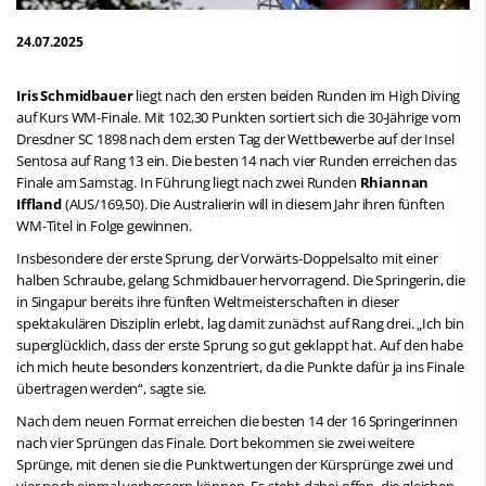
24.07.2025
Iris Schmidbauer
liegt nach den ersten beiden Runden im High Diving
auf Kurs WM-Finale. Mit 102,30 Punkten sortiert sich die 30-Jährige vom
Dresdner SC 1898 nach dem ersten Tag der Wettbewerbe auf der Insel
Sentosa auf Rang 13 ein. Die besten 14 nach vier Runden erreichen das
Finale am Samstag. In Führung liegt nach zwei Runden
Rhiannan
Iffland
(AUS/169,50). Die Australierin will in diesem Jahr ihren fünften
WM-Titel in Folge gewinnen.
Insbesondere der erste Sprung, der Vorwärts-Doppelsalto mit einer
halben Schraube, gelang Schmidbauer hervorragend. Die Springerin, die
in Singapur bereits ihre fünften Weltmeisterschaften in dieser
spektakulären Disziplin erlebt, lag damit zunächst auf Rang drei. „Ich bin
superglücklich, dass der erste Sprung so gut geklappt hat. Auf den habe
ich mich heute besonders konzentriert, da die Punkte dafür ja ins Finale
übertragen werden“, sagte sie.
Nach dem neuen Format erreichen die besten 14 der 16 Springerinnen
nach vier Sprüngen das Finale. Dort bekommen sie zwei weitere
Sprünge, mit denen sie die Punktwertungen der Kürsprünge zwei und
vier noch einmal verbessern können. Es steht dabei offen, die gleichen