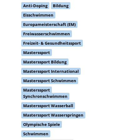
Eisschwimmen
Europameisterschaft (EM)
Freiwasserschwimmen
Freizeit- & Gesundheitssport
Masterssport
Masterssport Bildung
Masterssport International
Masterssport Schwimmen
Masterssport
Synchronschwimmen
Masterssport Wasserball
Masterssport Wasserspringen
Olympische Spiele
Schwimmen
Sicherer Schwimmsport