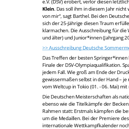
Klein
. Das soll ihm in diesem Jahr nich
von mir“, sagt Barthel. Bei den Deutsch
sich der 25-Jährige diesen Traum erfülle
klarmachen. Die Ausschreibung für die
und älter) und Junior*innen (Jahrgang 20
>> Ausschreibung Deutsche Sommerme
Das Treffen der besten Springer*innen h
Finale der DSV-Olympiaqualifikation. S
jedem Fall. Wie groß am Ende der Druck 
gewissermaßen selbst in der Hand – je 
vom Weltcup in Tokio (01. - 06. Mai) mi
Die Deutschen Meisterschaften als nati
ebenso wie die Titelkämpfe der Beck
Rahmen statt: Erstmals kämpfen die be
um die Medaillen. Bei der Premiere des
internationale Wettkampfkalender noch 
EM in Kiew. Jetzt bekommen auch
Patr