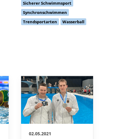
Synchronschwimmen
Trendsportarten
Wasserball
02.05.2021
01.05.2021
Silber und
Synchr