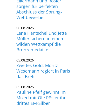
Abschluss der Sprung-
utscher Schwimm-Verband e.V.
Wettbewerbe
rbacher Straße 93
34132 Kassel
06.08.2026
Lena Hentschel und Jette
x: +49 561 94083-15
Müller sichern in einem
info@dsv.de
wilden Wettkampf die
Bronzemedaille
05.08.2026
Zweites Gold: Moritz
Wesemann regiert in Paris
das Brett
05.08.2026
Pauline Pfeif gewinnt im
Mixed mit Ole Rösler ihr
drittes EM-Silber
04.08.2026