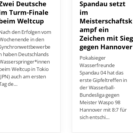
im Turm-Finale
im
beim Weltcup
Meisterschaftsk
ampf ein
Nach den Erfolgen vom
Zeichen mit Sie
Wochenende in den
gegen Hannover
Synchronwettbewerbe
n haben Deutschlands
Pokalsieger
Wasserspringer*innen
Wasserfreunde
beim Weltcup in Tokio
Spandau 04 hat das
(JPN) auch am ersten
erste Gipfeltreffen in
Tag de…
der Wasserball-
Bundesliga gegen
Meister Waspo 98
Hannover mit 8:7 für
sich entschi…