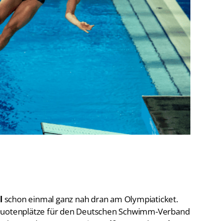
De
Schwimmen
Ko
Freiwasserschwimmen
D-
Wasserspringen
Wasserball
Fa
Synchronschwimmen
Masterssport
l
schon einmal ganz nah dran am Olympiaticket.
 Quotenplätze für den Deutschen Schwimm-Verband
ich aber noch gegen
Martin Wolfram
und
Sascha