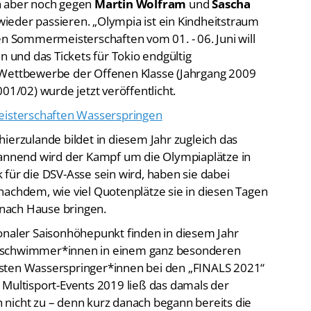
t wieder passieren. „Olympia ist ein Kindheitstraum
en Sommermeisterschaften vom 01. - 06. Juni will
n und das Tickets für Tokio endgültig
 Wettbewerbe der Offenen Klasse (Jahrgang 2009
01/02) wurde jetzt veröffentlicht.
isterschaften Wasserspringen
ierzulande bildet in diesem Jahr zugleich das
pannend wird der Kampf um die Olympiaplätze in
für die DSV-Asse sein wird, haben sie dabei
nachdem, wie viel Quotenplätze sie in diesen Tagen
t nach Hause bringen.
onaler Saisonhöhepunkt finden in diesem Jahr
enschwimmer*innen in einem ganz besonderen
sten Wasserspringer*innen bei den „FINALS 2021“
 Multisport-Events 2019 ließ das damals der
nicht zu – denn kurz danach begann bereits die
ick Hausding
und Co. die Möglichkeit, ihr Können