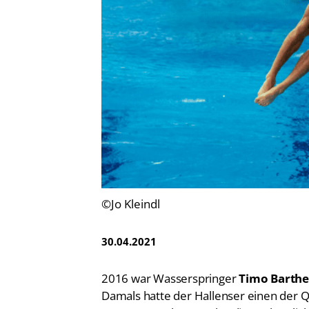
Vereinsfinder
Lizenzwesen
Zentrale Hinweisstelle
Anti-Doping
Recht auf sicheren Schwimmsport
©Jo Kleindl
30.04.2021
2016 war Wasserspringer
Timo Barthe
Damals hatte der Hallenser einen der
e.V. (DSV) erobert, verlor diesen letztl