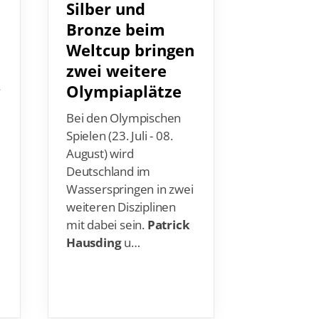
Bronze beim
erinnen
Weltcup bringen
das
zwei weitere
Olympi
g
Olympiaplätze
Auftakt na
die deuts
Bei den Olympischen
Wasserspr
Spielen (23. Juli - 08.
beim Weltc
August) wird
Im 3m-
Deutschland im
Synchrons
Wasserspringen in zwei
holten
Tin
weiteren Disziplinen
Punzel
(Dr
mit dabei sein.
Patrick
1898) und
Hausding
u…